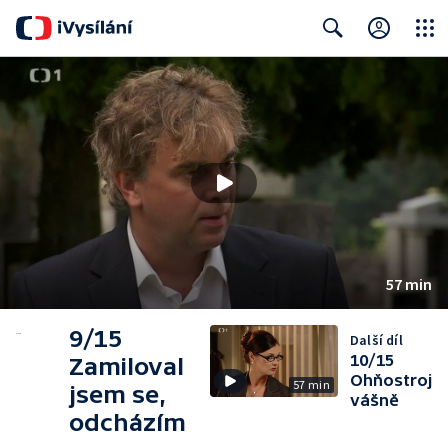
Close
Search
57 min
9/15
Další díl
10/15
Zamiloval
Ohňostroj
57 min
jsem se,
vášně
odcházím