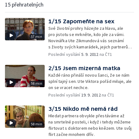
15 přehratelných
1/15 Zapomeňte na sex
Své životní prohry házejte za hlavu, ale
pro jistotu se mrkněte, kdo jde za vámi.
57 min
Novinářka Ute Zikmundová vás seznámí
s životy svých kamarádek, jejich partnerů
a jejich dětí.
Poslední vysílání
5. 9. 2012
na ČT1
2/15 Jsem mizerná matka
Každé ráno přináší novou šanci, že se nám
splní tajný sen. Ute Viktora pořád miluje, ale
58 min
on se vracet nechce.
Poslední vysílání
19. 9. 2012
na ČT1
3/15 Nikdo mě nemá rád
Hledat partnera obvykle přestáváme až
na smrtelné posteli, i když i tehdy můžeme
58 min
flirtovat s doktorem nebo knězem. Ute svůj
flirt začne mnohem dřív.