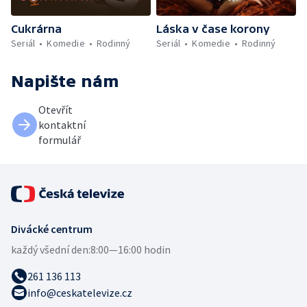
Cukrárna
Láska v čase korony
Seriál
Komedie
Rodinný
Seriál
Komedie
Rodinný
Napište nám
Otevřít
kontaktní
formulář
Divácké centrum
každý všední den:
8:00—16:00 hodin
261 136 113
info@ceskatelevize.cz