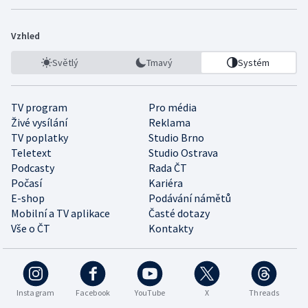
Vzhled
Světlý
Tmavý
Systém
TV program
Pro média
Živé vysílání
Reklama
TV poplatky
Studio Brno
Teletext
Studio Ostrava
Podcasty
Rada ČT
Počasí
Kariéra
E-shop
Podávání námětů
Mobilní a TV aplikace
Časté dotazy
Vše o ČT
Kontakty
Instagram
Facebook
YouTube
X
Threads