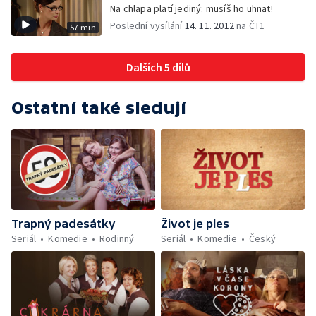
Na chlapa platí jediný: musíš ho uhnat!
Poslední vysílání
14. 11. 2012
na ČT1
57 min
Dalších 5 dílů
Ostatní také sledují
Trapný padesátky
Život je ples
Seriál
Komedie
Rodinný
Seriál
Komedie
Český