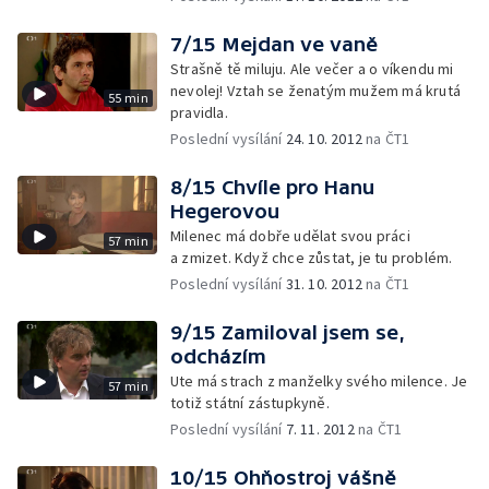
7/15 Mejdan ve vaně
Strašně tě miluju. Ale večer a o víkendu mi
nevolej! Vztah se ženatým mužem má krutá
55 min
pravidla.
Poslední vysílání
24. 10. 2012
na ČT1
8/15 Chvíle pro Hanu
Hegerovou
Milenec má dobře udělat svou práci
57 min
a zmizet. Když chce zůstat, je tu problém.
Poslední vysílání
31. 10. 2012
na ČT1
9/15 Zamiloval jsem se,
odcházím
Ute má strach z manželky svého milence. Je
57 min
totiž státní zástupkyně.
Poslední vysílání
7. 11. 2012
na ČT1
10/15 Ohňostroj vášně