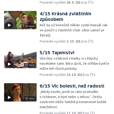
Poslední vysílání
26. 9. 2012
na ČT1
4/15 Krásná zvláštním
způsobem
Kéž by už konečně někdo vydal manuál Jak
57 min
se poučit z vlastních chyb. Libor Lamač je
ženatý.
Poslední vysílání
3. 10. 2012
na ČT1
5/15 Tajemství
Všechny vztahové zmatky si vždycky
nasekáme sami. Bára zjistí, že střídavá péče
57 min
může mít různé podoby.
Poslední vysílání
10. 10. 2012
na ČT1
6/15 Víc bolesti, než radosti
„Nikdy nevím, jestli se ráno probudím
s tchánem, tchyní nebo s tebou.“ Ztráta
57 min
soukromí může fatálně poznamenat každé
manželství.
Poslední vysílání
17. 10. 2012
na ČT1