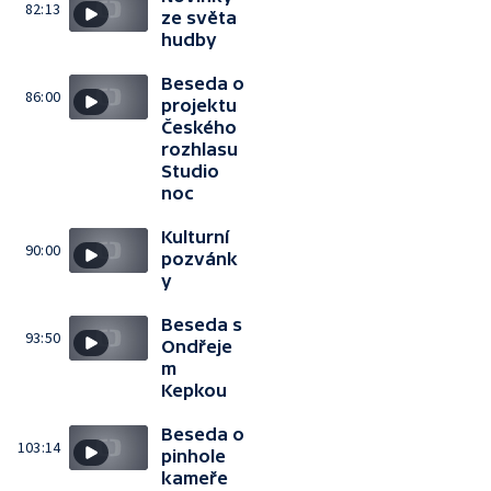
82:13
ze světa
hudby
Beseda o
86:00
projektu
Českého
rozhlasu
Studio
noc
Kulturní
90:00
pozvánk
y
Beseda s
93:50
Ondřeje
m
Kepkou
Beseda o
103:14
pinhole
kameře