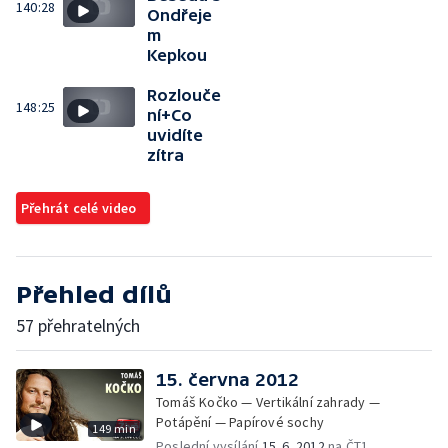
140:28
Ondřeje
m
Kepkou
Rozlouče
148:25
ní+Co
uvidíte
zítra
Přehrát celé video
Přehled dílů
57 přehratelných
15. června 2012
Tomáš Kočko — Vertikální zahrady —
Potápění — Papírové sochy
149 min
Poslední vysílání
15. 6. 2012
na ČT1