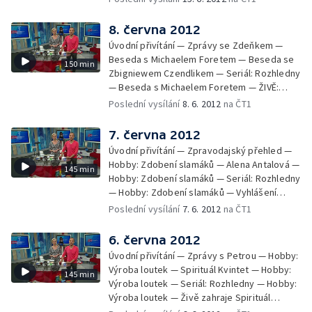
8. června 2012
Úvodní přivítání — Zprávy se Zdeňkem —
Beseda s Michaelem Foretem — Beseda se
150 min
Zbigniewem Czendlikem — Seriál: Rozhledny
— Beseda s Michaelem Foretem — ŽIVĚ:
Michael Foret — Kulturní přehled — Beseda
Poslední vysílání
8. 6. 2012
na ČT1
se Zbigniewem Czendlikem — Hobby: Lepení
mozaiky — Zprávy ze společnosti — Hobby:
7. června 2012
Lepení mozaiky — Tipy na deskové hry —
Úvodní přivítání — Zpravodajský přehled —
ŽIVĚ: Michael Foret — Zpravodajský přehled
Hobby: Zdobení slamáků — Alena Antalová —
145 min
— Jak se hubne v Čechách — Hobby: Lepení
Hobby: Zdobení slamáků — Seriál: Rozhledny
mozaiky — Beseda se Zbigniewem
— Hobby: Zdobení slamáků — Vyhlášení
Czendlikem — Zprávy ze společnosti — Jak
divácké soutěže — Kulturní přehled — Běh
Poslední vysílání
7. 6. 2012
na ČT1
se hubne v Čechách — Seriál: Grilování —
pro život — Alena Antalová — Zprávy ze
ŽIVĚ: Michael Foret — Kulturní přehled —
společnosti — Běh pro život — Živě: Jiřina
6. června 2012
Beseda: Divadelní svět — Beseda se
Anna Jandová — Zpravodajský přehled —
Zbigniewem Czendlikem — Zprávy ze
Úvodní přivítání — Zprávy s Petrou — Hobby:
Jiřina Anna Jandová — Seriál: Grilování —
společnosti — Zpravodajský přehled —
Výroba loutek — Spirituál Kvintet — Hobby:
145 min
Alena Antalová — Zprávy ze společnosti —
Beseda: Víkend otevřených zahrad —
Výroba loutek — Seriál: Rozhledny — Hobby:
Jiřina Anna Jandová — Živě: Jiřina Anna
Vyhlášení divácké SMS soutěže — Zprávy ze
Výroba loutek — Živě zahraje Spirituál
Jandová — Kulturní přehled — Reportáž:
společnosti — Beseda: Víkend otevřených
Kvintet — Vyhlášení divácké SMS soutěže —