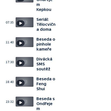
m
Kepkou
Seriál:
07:35
Tělocvičn
a doma
Beseda o
11:40
pinhole
kameře
Divácká
17:30
SMS
soutěž
Beseda o
18:40
Feng
Shui
Beseda s
23:32
Ondřeje
m