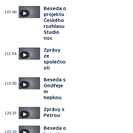
Beseda o
107:00
projektu
Českého
rozhlasu
Studio
noc
Zprávy
111:54
ze
společno
sti
Beseda s
115:00
Ondřeje
m
Kepkou
Zprávy s
120:25
Petrou
Beseda o
123:20