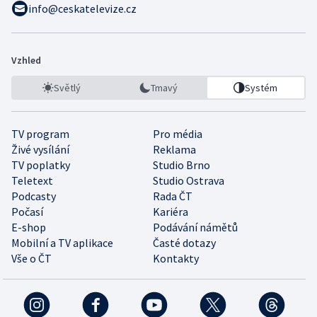
info@ceskatelevize.cz
Vzhled
Světlý
Tmavý
Systém
TV program
Pro média
Živé vysílání
Reklama
TV poplatky
Studio Brno
Teletext
Studio Ostrava
Podcasty
Rada ČT
Počasí
Kariéra
E-shop
Podávání námětů
Mobilní a TV aplikace
Časté dotazy
Vše o ČT
Kontakty