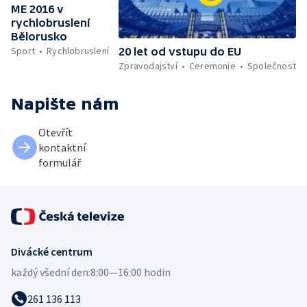
ME 2016 v
rychlobruslení
Bělorusko
Sport
Rychlobruslení
20 let od vstupu do EU
Zpravodajství
Ceremonie
Společnost
Napište nám
Otevřít
kontaktní
formulář
Divácké centrum
každý všední den:
8:00—16:00 hodin
261 136 113