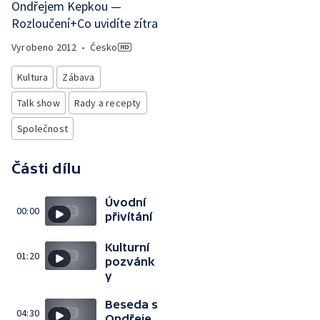
Ondřejem Kepkou —
Rozloučení+Co uvidíte zítra
Vyrobeno
2012
•
Česko
Kultura
Zábava
Talk show
Rady a recepty
Společnost
Části dílu
Úvodní
00:00
přivítání
Kulturní
01:20
pozvánk
y
Beseda s
04:30
Ondřeje