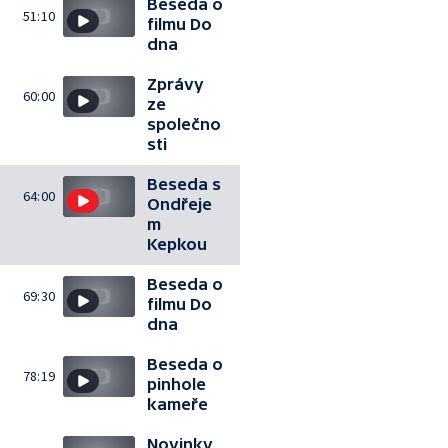
Beseda o
51:10
filmu Do
dna
Zprávy
60:00
ze
společno
sti
Beseda s
64:00
Ondřeje
m
Kepkou
Beseda o
69:30
filmu Do
dna
Beseda o
78:19
pinhole
kameře
Novinky