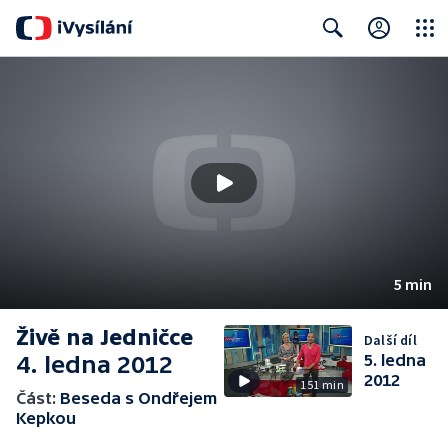
Close
Search
5 min
Živě na Jedničce
Další díl
4. ledna 2012
5. ledna
2012
151 min
Část:
Beseda s Ondřejem
Kepkou