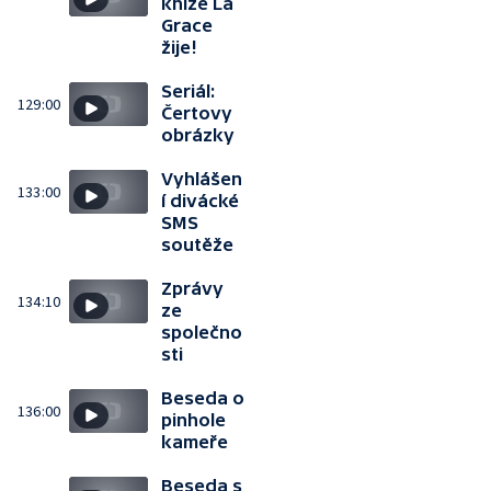
knize La
Grace
žije!
Seriál:
129:00
Čertovy
obrázky
Vyhlášen
133:00
í divácké
SMS
soutěže
Zprávy
134:10
ze
společno
sti
Beseda o
136:00
pinhole
kameře
Beseda s