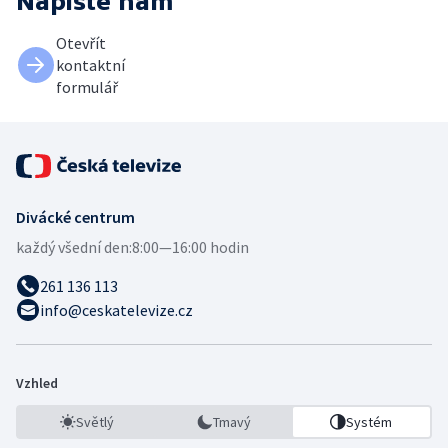
Napište nám
Otevřít
kontaktní
formulář
Divácké centrum
každý všední den:
8:00—16:00 hodin
261 136 113
info@ceskatelevize.cz
Vzhled
Světlý
Tmavý
Systém