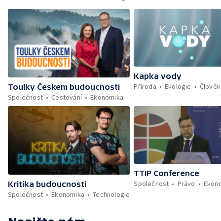
Kapka vody
Příroda
Ekologie
Člověk
Toulky Českem budoucnosti
Společnost
Cestování
Ekonomika
TTIP Conference
Společnost
Právo
Ekon
Kritika budoucnosti
Společnost
Ekonomika
Technologie