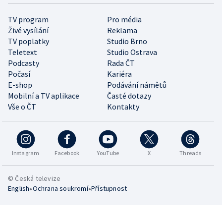
TV program
Pro média
Živé vysílání
Reklama
TV poplatky
Studio Brno
Teletext
Studio Ostrava
Podcasty
Rada ČT
Počasí
Kariéra
E-shop
Podávání námětů
Mobilní a TV aplikace
Časté dotazy
Vše o ČT
Kontakty
Instagram
Facebook
YouTube
X
Threads
© Česká televize
•
•
English
Ochrana soukromí
Přístupnost