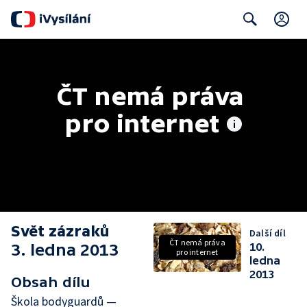
C
Search
ČT nemá práva 
pro internet
Svět zázraků
Další díl
ČT nemá práva
3. ledna 2013
10.
pro internet
ledna
2013
Obsah dílu
Škola bodyguardů —