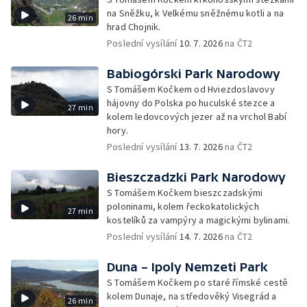
na Sněžku, k Velkému sněžnému kotli a na
26 min
hrad Chojnik.
Poslední vysílání
10. 7. 2026
na ČT2
Babiogórski Park Narodowy
S Tomášem Kočkem od Hviezdoslavovy
hájovny do Polska po huculské stezce a
27 min
kolem ledovcových jezer až na vrchol Babí
hory.
Poslední vysílání
13. 7. 2026
na ČT2
Bieszczadzki Park Narodowy
S Tomášem Kočkem bieszczadskými
poloninami, kolem řeckokatolických
27 min
kostelíků za vampýry a magickými bylinami.
Poslední vysílání
14. 7. 2026
na ČT2
Duna – Ipoly Nemzeti Park
S Tomášem Kočkem po staré římské cestě
kolem Dunaje, na středověký Visegrád a
26 min