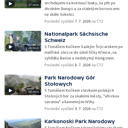
orchidejemi na kvetoucí louky, na plti po
27 min
divokém Dunajci a za staletými borovicemi
na skále Sokolici.
Poslední vysílání
7. 7. 2026
na ČT2
Nationalpark Sächsische
Schweiz
S Tomášem Kočkem Saským Švýcarskem po
26 min
malířské stezce do údolí říčky Křinice, na
vyhlídku Bastei a nedobytný Königstein.
Poslední vysílání
8. 7. 2026
na ČT2
Park Narodowy Gór
Stołowych
S Tomášem Kočkem stezkami polských
26 min
Stolových hor za skalními městy, "africkou
savanou" a kamennými hřiby.
Poslední vysílání
9. 7. 2026
na ČT2
Karkonoski Park Narodowy
S Tomášem Kočkem krkonošskými stezkami