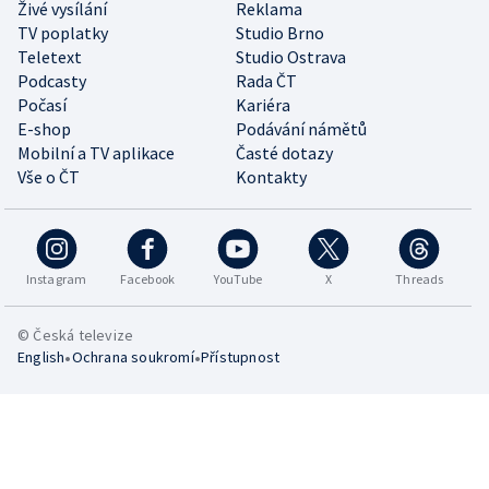
Živé vysílání
Reklama
TV poplatky
Studio Brno
Teletext
Studio Ostrava
Podcasty
Rada ČT
Počasí
Kariéra
E-shop
Podávání námětů
Mobilní a TV aplikace
Časté dotazy
Vše o ČT
Kontakty
Instagram
Facebook
YouTube
X
Threads
© Česká televize
•
•
English
Ochrana soukromí
Přístupnost