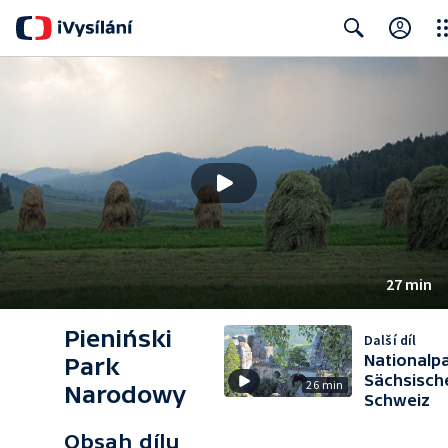
Clo
Search
27 min
Pieniński
Další díl
Nationalp
Park
Sächsisch
26 min
Narodowy
Schweiz
Obsah dílu