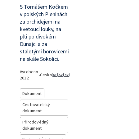
S Tomášem Kočkem
v polských Pieninách
za orchidejemi na
kvetoucí louky, na
plti po divokém
Dunajci a za
staletými borovicemi
na skále Sokolici.
Vyrobeno
•
Česko
2012
Dokument
Cestovatelský
dokument
Přírodovědný
dokument