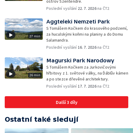
ostrov Szentendre.
Poslední vysílání
22. 7. 2026
na ČT2
Aggteleki Nemzeti Park
S Tomášem Kočkem do krasového podzemí,
za huculskými koňmi na planiny a do Domu
27 min
Salamandra.
Poslední vysílání
16. 7. 2026
na ČT2
Magurski Park Narodowy
S Tomášem Kočkem za Jurkovičovými
hřbitovy z 1. světové války, na Ďáblův kámen
26 min
a po stezce dřevěné architektury.
Poslední vysílání
17. 7. 2026
na ČT2
Další 3 díly
Ostatní také sledují