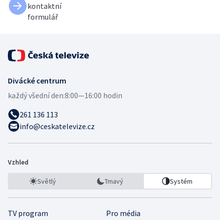
kontaktní
formulář
Divácké centrum
každý všední den:
8:00—16:00 hodin
261 136 113
info@ceskatelevize.cz
Vzhled
Světlý
Tmavý
Systém
TV program
Pro média