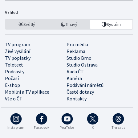
Vzhled
Světlý
Tmavý
Systém
TV program
Pro média
Živé vysílání
Reklama
TV poplatky
Studio Brno
Teletext
Studio Ostrava
Podcasty
Rada ČT
Počasí
Kariéra
E-shop
Podávání námětů
Mobilní a TV aplikace
Časté dotazy
Vše o ČT
Kontakty
Instagram
Facebook
YouTube
X
Threads