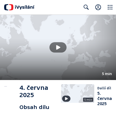
Close
Search
5 min
4. června
Další díl
5.
2025
června
5 min
2025
Obsah dílu