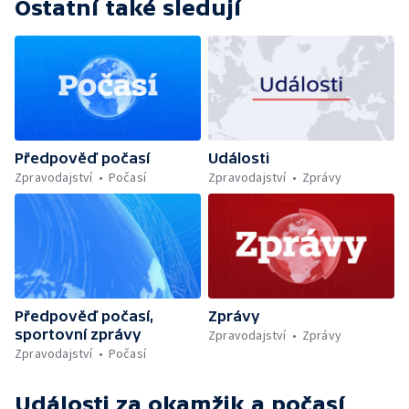
Ostatní také sledují
Předpověď počasí
Události
Zpravodajství
Počasí
Zpravodajství
Zprávy
Předpověď počasí,
Zprávy
sportovní zprávy
Zpravodajství
Zprávy
Zpravodajství
Počasí
Události za okamžik a počasí