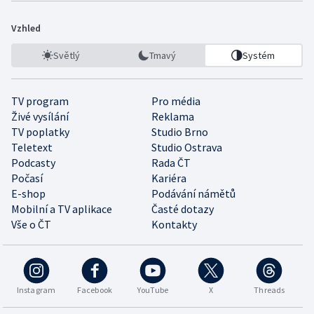
Vzhled
Světlý
Tmavý
Systém
TV program
Pro média
Živé vysílání
Reklama
TV poplatky
Studio Brno
Teletext
Studio Ostrava
Podcasty
Rada ČT
Počasí
Kariéra
E-shop
Podávání námětů
Mobilní a TV aplikace
Časté dotazy
Vše o ČT
Kontakty
Instagram
Facebook
YouTube
X
Threads