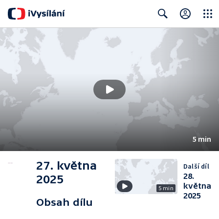
Close
Search
5 min
27. května
Další díl
28.
2025
května
5 min
2025
Obsah dílu