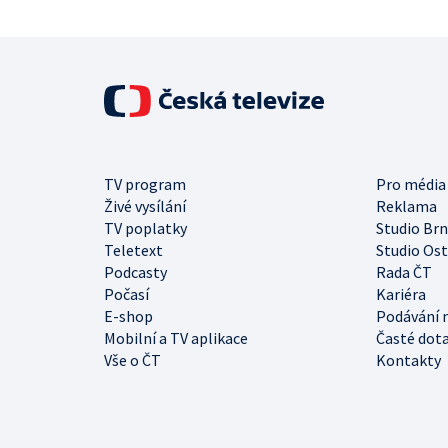
TV program
Pro média
Živé vysílání
Reklama
TV poplatky
Studio Br
Teletext
Studio Os
Podcasty
Rada ČT
Počasí
Kariéra
E-shop
Podávání 
Mobilní a TV aplikace
Časté dot
Vše o ČT
Kontakty