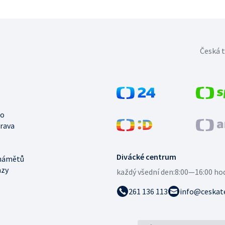
Česká t
no
trava
Divácké centrum
námětů
azy
každý všední den:
8:00—16:00 ho
261 136 113
info@ceskate