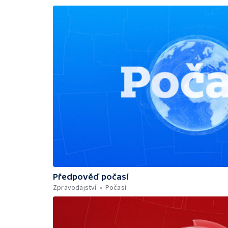
Předpověď počasí
Zpravodajství
Počasí