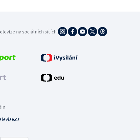
elevize na sociálních sítích:
din
levize.cz