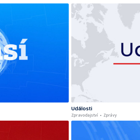
Události
Zpravodajství
Zprávy