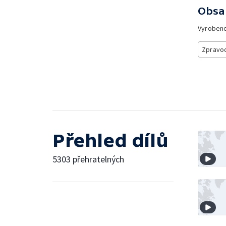
Obsa
Vyroben
Zpravod
Přehled dílů
5303 přehratelných