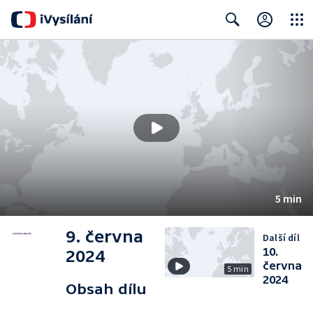
Close
Search
5 min
9. června
Další díl
10.
2024
června
5 min
2024
Obsah dílu