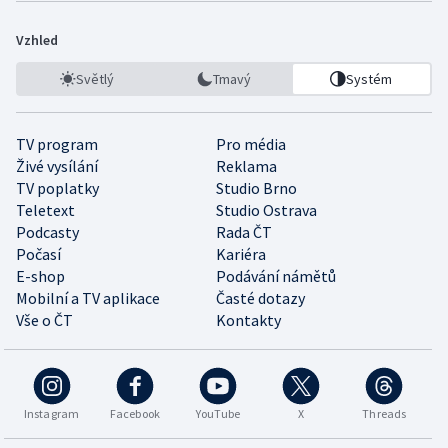
Vzhled
Světlý
Tmavý
Systém
TV program
Pro média
Živé vysílání
Reklama
TV poplatky
Studio Brno
Teletext
Studio Ostrava
Podcasty
Rada ČT
Počasí
Kariéra
E-shop
Podávání námětů
Mobilní a TV aplikace
Časté dotazy
Vše o ČT
Kontakty
Instagram
Facebook
YouTube
X
Threads