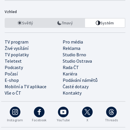
Vzhled
Světlý
Tmavý
Systém
TV program
Pro média
Živé vysílání
Reklama
TV poplatky
Studio Brno
Teletext
Studio Ostrava
Podcasty
Rada ČT
Počasí
Kariéra
E-shop
Podávání námětů
Mobilní a TV aplikace
Časté dotazy
Vše o ČT
Kontakty
Instagram
Facebook
YouTube
X
Threads