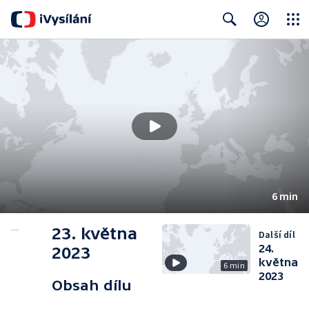
Close
Search
6 min
23. května
Další díl
24.
2023
května
6 min
2023
Obsah dílu