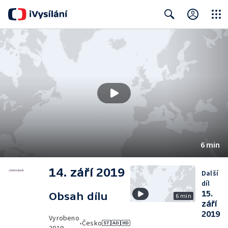
Close
Search
6 min
14. září 2019
Další
díl
15.
Obsah dílu
6 min
září
2019
Vyrobeno
•
Česko