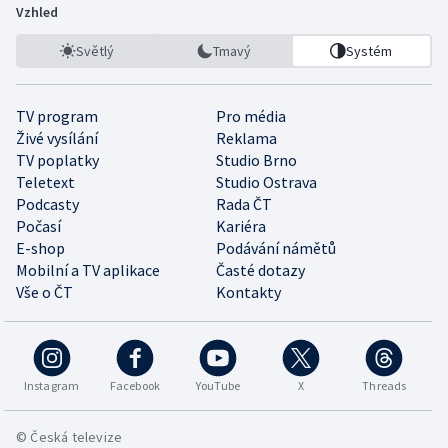
Vzhled
Světlý
Tmavý
Systém
TV program
Pro média
Živé vysílání
Reklama
TV poplatky
Studio Brno
Teletext
Studio Ostrava
Podcasty
Rada ČT
Počasí
Kariéra
E-shop
Podávání námětů
Mobilní a TV aplikace
Časté dotazy
Vše o ČT
Kontakty
Instagram
Facebook
YouTube
X
Threads
© Česká televize