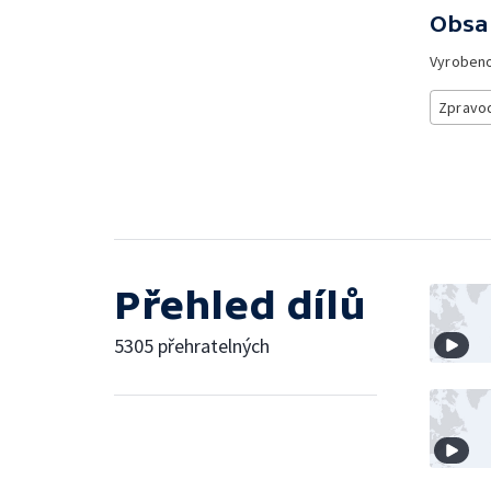
Obsa
Vyroben
Zpravod
Přehled dílů
5305 přehratelných