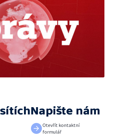
sítích
Napište nám
Otevřít kontaktní
formulář