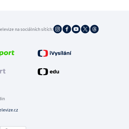
elevize na sociálních sítích:
din
levize.cz