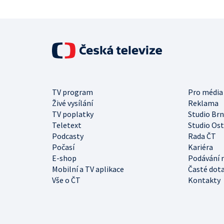
TV program
Pro média
Živé vysílání
Reklama
TV poplatky
Studio Br
Teletext
Studio Os
Podcasty
Rada ČT
Počasí
Kariéra
E-shop
Podávání 
Mobilní a TV aplikace
Časté dot
Vše o ČT
Kontakty