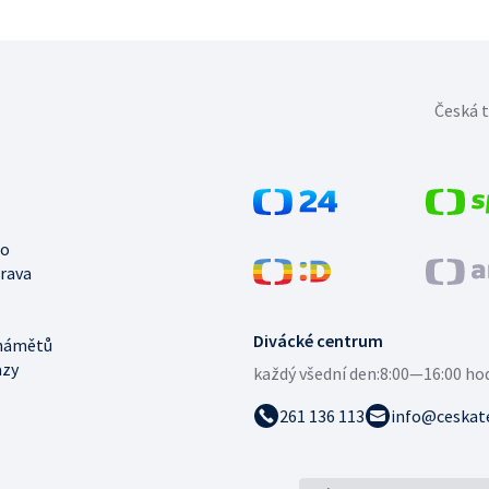
Česká t
no
trava
Divácké centrum
námětů
azy
každý všední den:
8:00—16:00 ho
261 136 113
info@ceskate