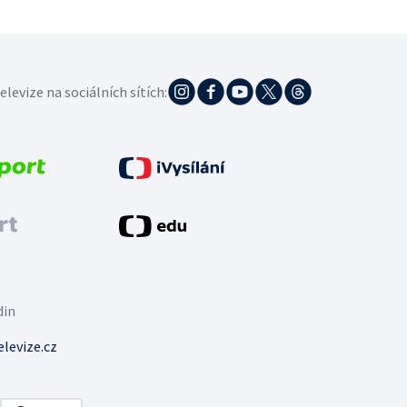
elevize na sociálních sítích:
din
levize.cz