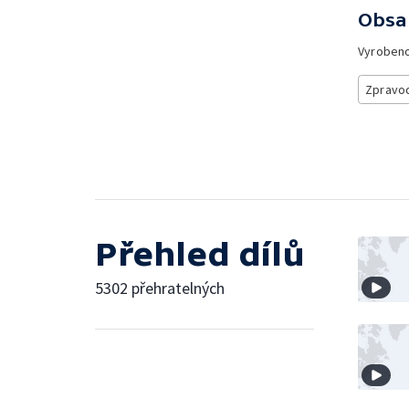
Obsa
Vyroben
Zpravod
Přehled dílů
5302 přehratelných