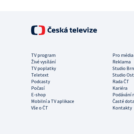
TV program
Pro média
Živé vysílání
Reklama
TV poplatky
Studio Br
Teletext
Studio Os
Podcasty
Rada ČT
Počasí
Kariéra
E-shop
Podávání 
Mobilní a TV aplikace
Časté dot
Vše o ČT
Kontakty