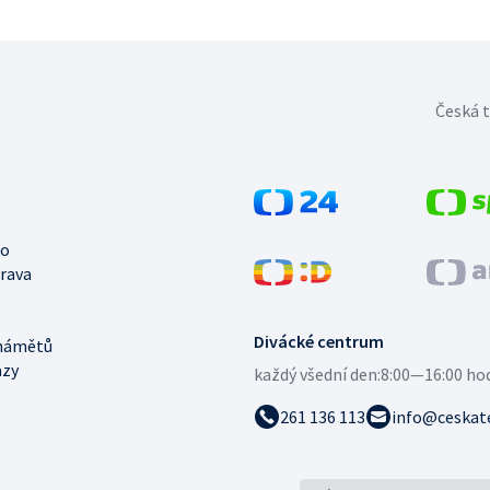
Česká t
no
trava
Divácké centrum
námětů
azy
každý všední den:
8:00—16:00 ho
261 136 113
info@ceskate