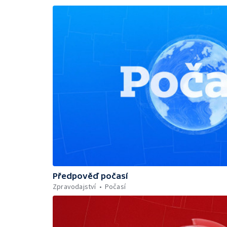
Předpověď počasí
Zpravodajství
Počasí