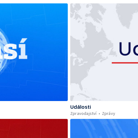
Události
Zpravodajství
Zprávy