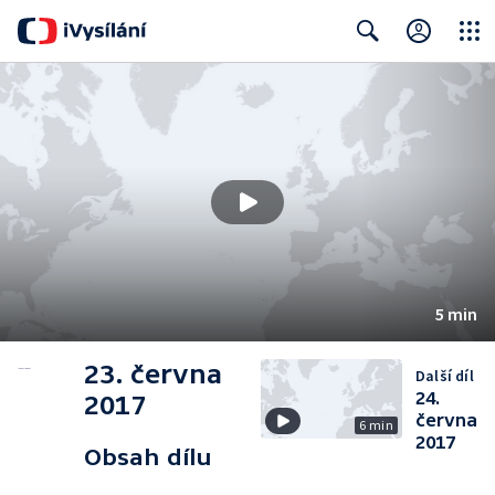
Close
Search
5 min
23. června
Další díl
24.
2017
června
6 min
2017
Obsah dílu