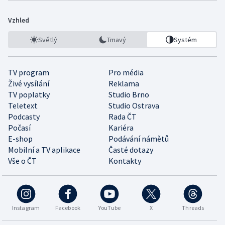
Vzhled
Světlý
Tmavý
Systém
TV program
Pro média
Živé vysílání
Reklama
TV poplatky
Studio Brno
Teletext
Studio Ostrava
Podcasty
Rada ČT
Počasí
Kariéra
E-shop
Podávání námětů
Mobilní a TV aplikace
Časté dotazy
Vše o ČT
Kontakty
Instagram
Facebook
YouTube
X
Threads