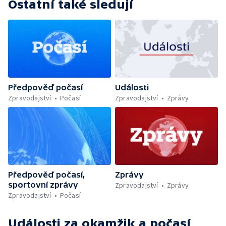
Ostatní také sledují
Předpověď počasí
Události
Zpravodajství
Počasí
Zpravodajství
Zprávy
Předpověď počasí,
Zprávy
sportovní zprávy
Zpravodajství
Zprávy
Zpravodajství
Počasí
Události za okamžik a počasí