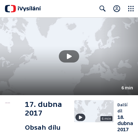
Close
Search
6 min
17. dubna
Další
díl
2017
18.
6 min
dubna
Obsah dílu
2017