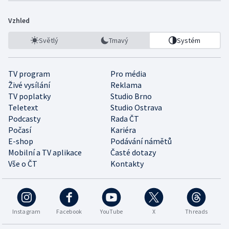
Vzhled
Světlý
Tmavý
Systém
TV program
Pro média
Živé vysílání
Reklama
TV poplatky
Studio Brno
Teletext
Studio Ostrava
Podcasty
Rada ČT
Počasí
Kariéra
E-shop
Podávání námětů
Mobilní a TV aplikace
Časté dotazy
Vše o ČT
Kontakty
Instagram
Facebook
YouTube
X
Threads