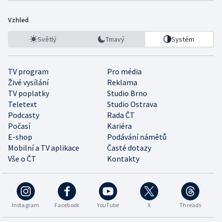
Vzhled
Světlý
Tmavý
Systém
TV program
Pro média
Živé vysílání
Reklama
TV poplatky
Studio Brno
Teletext
Studio Ostrava
Podcasty
Rada ČT
Počasí
Kariéra
E-shop
Podávání námětů
Mobilní a TV aplikace
Časté dotazy
Vše o ČT
Kontakty
Instagram
Facebook
YouTube
X
Threads