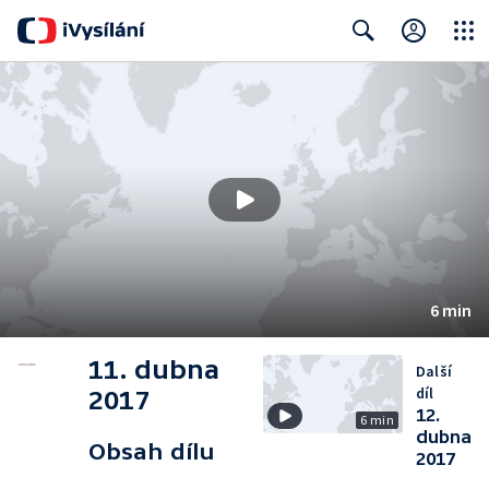
Close
Search
6 min
11. dubna
Další
díl
2017
12.
6 min
dubna
Obsah dílu
2017