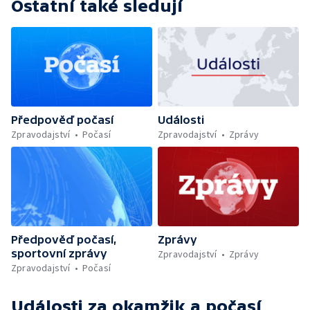
Ostatní také sledují
Předpověď počasí
Události
Zpravodajství
Počasí
Zpravodajství
Zprávy
Předpověď počasí,
Zprávy
sportovní zprávy
Zpravodajství
Zprávy
Zpravodajství
Počasí
Události za okamžik a počasí