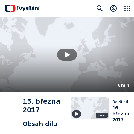
Close
Search
6 min
15. března
Další díl
16.
2017
března
6 min
2017
Obsah dílu