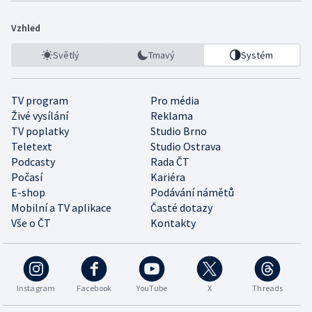
Vzhled
Světlý
Tmavý
Systém
TV program
Pro média
Živé vysílání
Reklama
TV poplatky
Studio Brno
Teletext
Studio Ostrava
Podcasty
Rada ČT
Počasí
Kariéra
E-shop
Podávání námětů
Mobilní a TV aplikace
Časté dotazy
Vše o ČT
Kontakty
Instagram
Facebook
YouTube
X
Threads