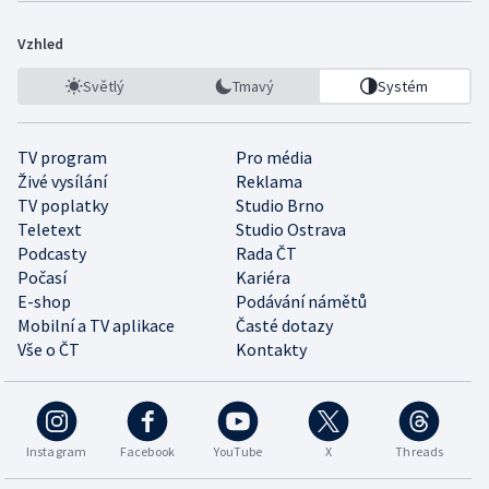
Vzhled
Světlý
Tmavý
Systém
TV program
Pro média
Živé vysílání
Reklama
TV poplatky
Studio Brno
Teletext
Studio Ostrava
Podcasty
Rada ČT
Počasí
Kariéra
E-shop
Podávání námětů
Mobilní a TV aplikace
Časté dotazy
Vše o ČT
Kontakty
Instagram
Facebook
YouTube
X
Threads