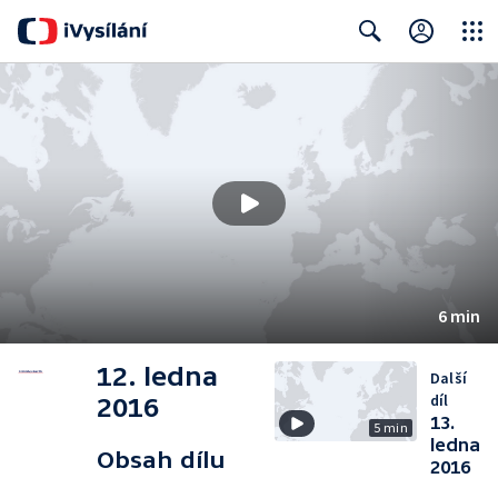
Close
Search
6 min
12. ledna
Další
díl
2016
13.
5 min
ledna
Obsah dílu
2016