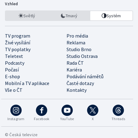
Vzhled
Světlý
Tmavý
Systém
TV program
Pro média
Živé vysílání
Reklama
TV poplatky
Studio Brno
Teletext
Studio Ostrava
Podcasty
Rada ČT
Počasí
Kariéra
E-shop
Podávání námětů
Mobilní a TV aplikace
Časté dotazy
Vše o ČT
Kontakty
Instagram
Facebook
YouTube
X
Threads
© Česká televize