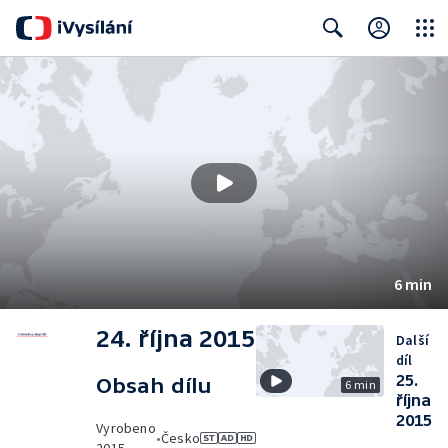
Close
Search
6 min
24. října 2015
Další
díl
25.
Obsah dílu
6 min
října
2015
Vyrobeno
•
Česko