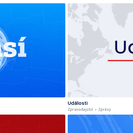
Události
Zpravodajství
Zprávy