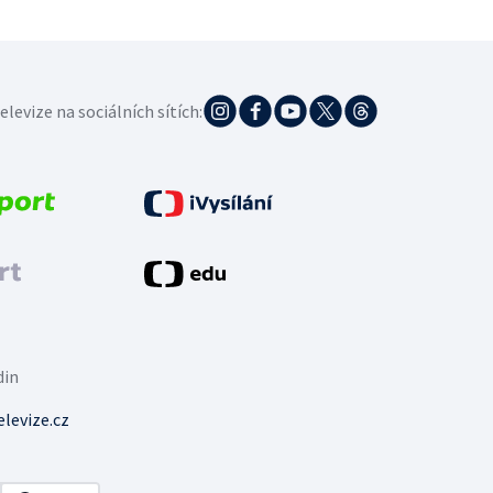
elevize na sociálních sítích:
din
levize.cz