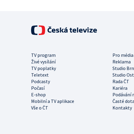
TV program
Pro média
Živé vysílání
Reklama
TV poplatky
Studio Br
Teletext
Studio Os
Podcasty
Rada ČT
Počasí
Kariéra
E-shop
Podávání 
Mobilní a TV aplikace
Časté dot
Vše o ČT
Kontakty