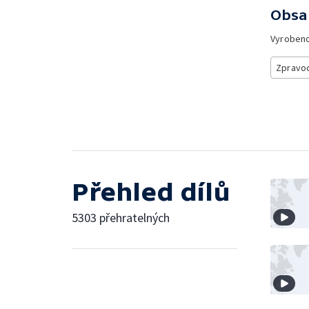
Obsa
Vyroben
Zpravod
Přehled dílů
5303 přehratelných