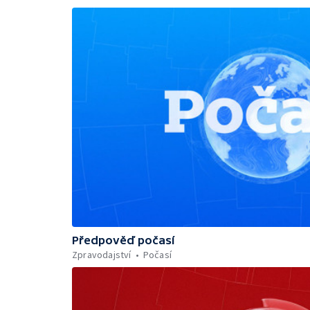
Předpověď počasí
Zpravodajství
Počasí