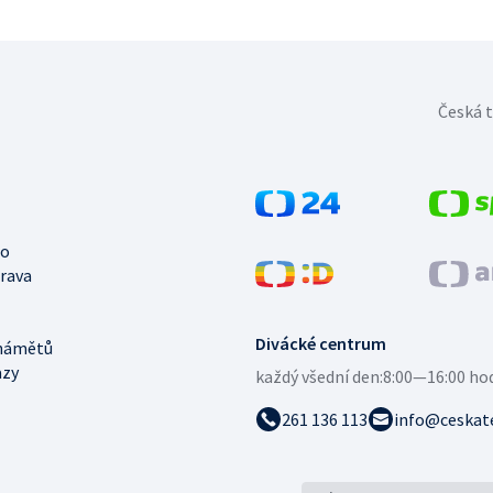
Česká t
no
trava
Divácké centrum
námětů
azy
každý všední den:
8:00—16:00 ho
261 136 113
info@ceskate