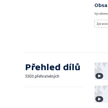
Obsa
Vyroben
Zpravod
Přehled dílů
5303 přehratelných