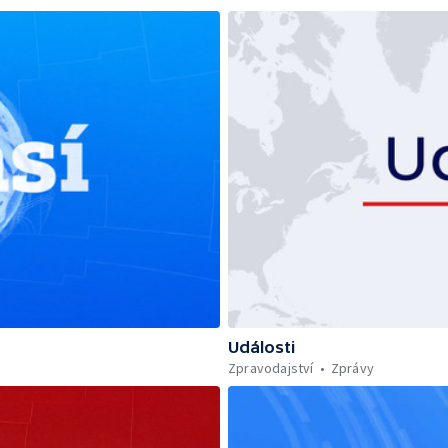
Události
Zpravodajství
Zprávy