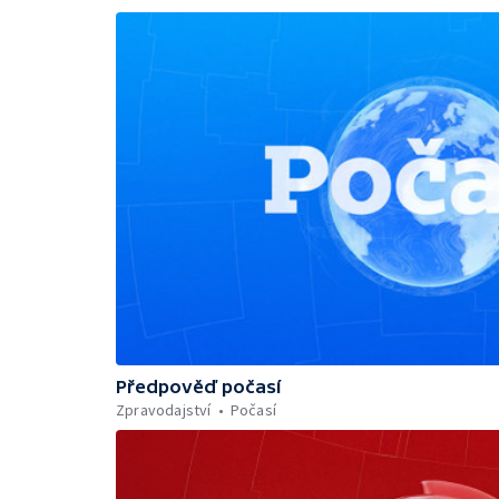
Předpověď počasí
Zpravodajství
Počasí