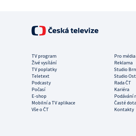
TV program
Pro média
Živé vysílání
Reklama
TV poplatky
Studio Br
Teletext
Studio Os
Podcasty
Rada ČT
Počasí
Kariéra
E-shop
Podávání 
Mobilní a TV aplikace
Časté dot
Vše o ČT
Kontakty