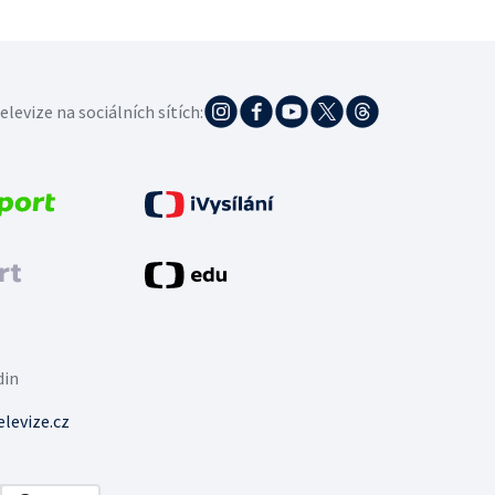
elevize na sociálních sítích:
din
levize.cz