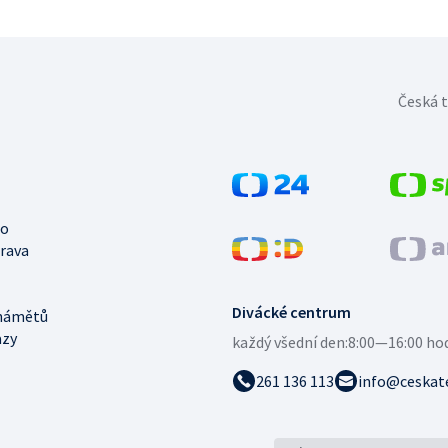
Česká t
no
trava
Divácké centrum
námětů
azy
každý všední den:
8:00—16:00 ho
261 136 113
info@ceskate