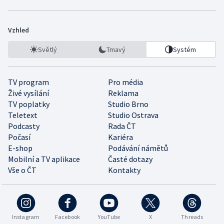
Vzhled
Světlý
Tmavý
Systém
TV program
Pro média
Živé vysílání
Reklama
TV poplatky
Studio Brno
Teletext
Studio Ostrava
Podcasty
Rada ČT
Počasí
Kariéra
E-shop
Podávání námětů
Mobilní a TV aplikace
Časté dotazy
Vše o ČT
Kontakty
Instagram
Facebook
YouTube
X
Threads