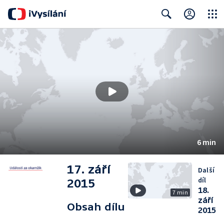
Close
Search
6 min
17. září
Další
díl
2015
18.
7 min
září
Obsah dílu
2015