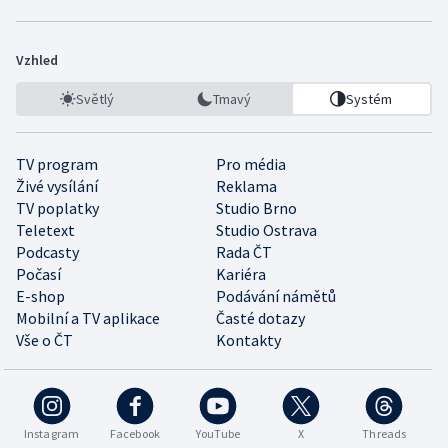
Vzhled
Světlý
Tmavý
Systém
TV program
Pro média
Živé vysílání
Reklama
TV poplatky
Studio Brno
Teletext
Studio Ostrava
Podcasty
Rada ČT
Počasí
Kariéra
E-shop
Podávání námětů
Mobilní a TV aplikace
Časté dotazy
Vše o ČT
Kontakty
Instagram
Facebook
YouTube
X
Threads