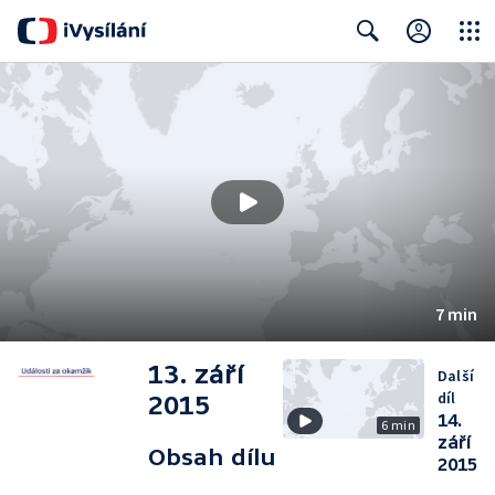
Close
Search
7 min
13. září
Další
díl
2015
14.
6 min
září
Obsah dílu
2015