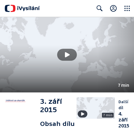
Close
Search
7 min
3. září
Další
díl
2015
4.
7 min
září
Obsah dílu
2015