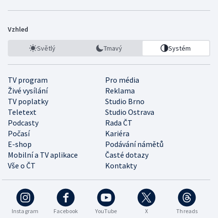
Vzhled
Světlý
Tmavý
Systém
TV program
Pro média
Živé vysílání
Reklama
TV poplatky
Studio Brno
Teletext
Studio Ostrava
Podcasty
Rada ČT
Počasí
Kariéra
E-shop
Podávání námětů
Mobilní a TV aplikace
Časté dotazy
Vše o ČT
Kontakty
Instagram
Facebook
YouTube
X
Threads