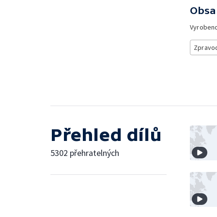
Obsa
Vyroben
Zpravod
Přehled dílů
5302 přehratelných