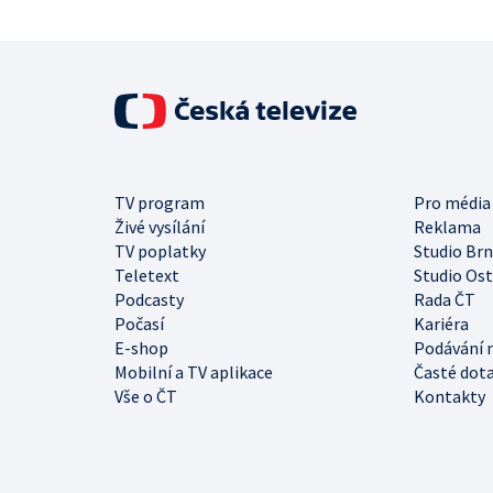
TV program
Pro média
Živé vysílání
Reklama
TV poplatky
Studio Br
Teletext
Studio Os
Podcasty
Rada ČT
Počasí
Kariéra
E-shop
Podávání 
Mobilní a TV aplikace
Časté dot
Vše o ČT
Kontakty