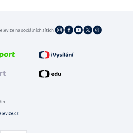
elevize na sociálních sítích:
din
levize.cz