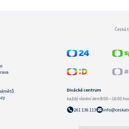
Česká t
no
trava
Divácké centrum
námětů
azy
každý všední den:
8:00—16:00 ho
261 136 113
info@ceskate