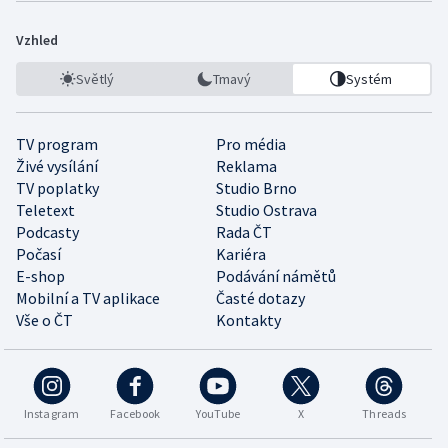
Vzhled
Světlý
Tmavý
Systém
TV program
Pro média
Živé vysílání
Reklama
TV poplatky
Studio Brno
Teletext
Studio Ostrava
Podcasty
Rada ČT
Počasí
Kariéra
E-shop
Podávání námětů
Mobilní a TV aplikace
Časté dotazy
Vše o ČT
Kontakty
Instagram
Facebook
YouTube
X
Threads