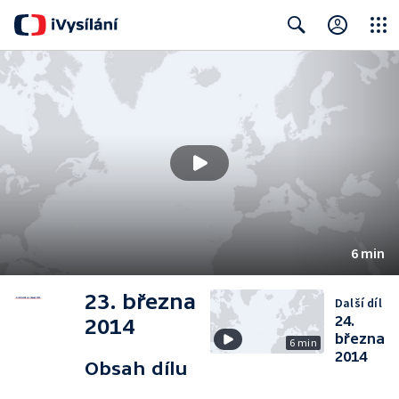
Close
Search
6 min
23. března
Další díl
24.
2014
března
6 min
2014
Obsah dílu