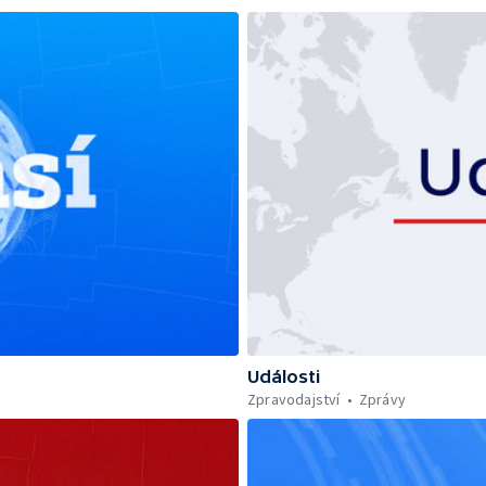
Události
Zpravodajství
Zprávy