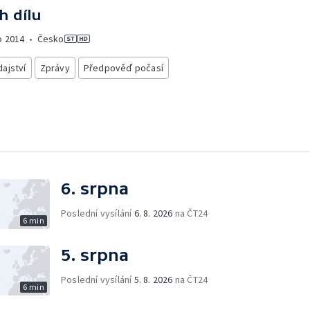
h dílu
o
2014
•
Česko
ajství
Zprávy
Předpověď počasí
6. srpna
Poslední vysílání
6. 8. 2026
na ČT24
6 min
5. srpna
Poslední vysílání
5. 8. 2026
na ČT24
6 min