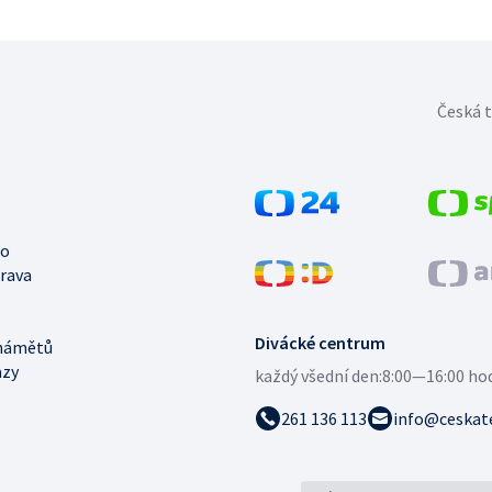
Česká t
no
trava
Divácké centrum
námětů
azy
každý všední den:
8:00—16:00 ho
261 136 113
info@ceskate