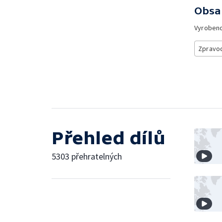
Obsa
Vyroben
Zpravod
Přehled dílů
5303 přehratelných