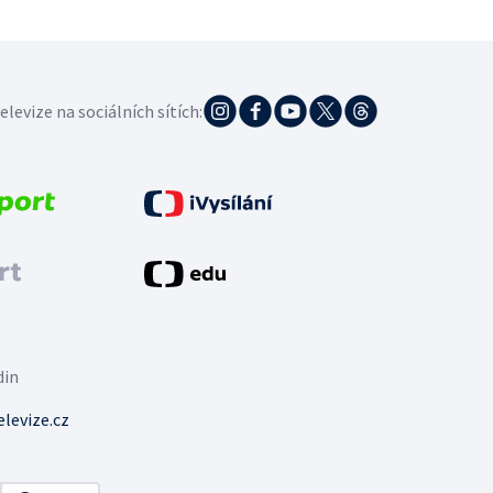
elevize na sociálních sítích:
din
levize.cz