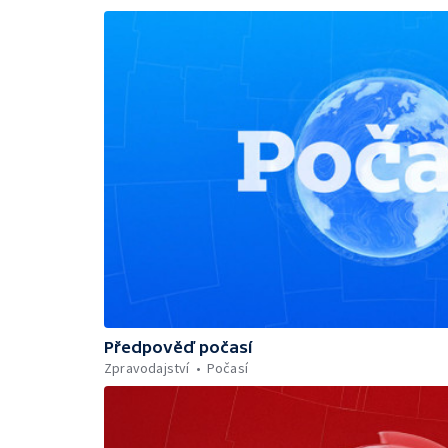
Předpověď počasí
Zpravodajství
Počasí