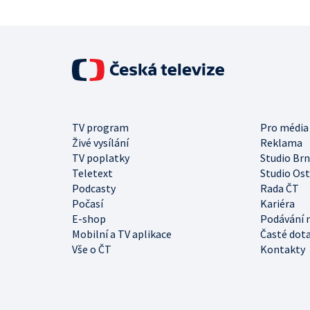
TV program
Pro média
Živé vysílání
Reklama
TV poplatky
Studio Br
Teletext
Studio Os
Podcasty
Rada ČT
Počasí
Kariéra
E-shop
Podávání 
Mobilní a TV aplikace
Časté dot
Vše o ČT
Kontakty