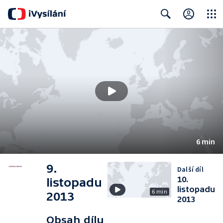
Close
Search
6 min
9.
Další díl
10.
listopadu
listopadu
6 min
2013
2013
Obsah dílu