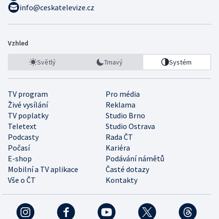
info@ceskatelevize.cz
Vzhled
Světlý
Tmavý
Systém
TV program
Pro média
Živé vysílání
Reklama
TV poplatky
Studio Brno
Teletext
Studio Ostrava
Podcasty
Rada ČT
Počasí
Kariéra
E-shop
Podávání námětů
Mobilní a TV aplikace
Časté dotazy
Vše o ČT
Kontakty