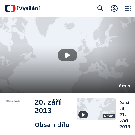
Close
Search
6 min
20. září
Další
díl
2013
21.
6 min
září
Obsah dílu
2013