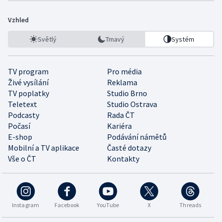
Vzhled
Světlý
Tmavý
Systém
TV program
Pro média
Živé vysílání
Reklama
TV poplatky
Studio Brno
Teletext
Studio Ostrava
Podcasty
Rada ČT
Počasí
Kariéra
E-shop
Podávání námětů
Mobilní a TV aplikace
Časté dotazy
Vše o ČT
Kontakty
Instagram
Facebook
YouTube
X
Threads