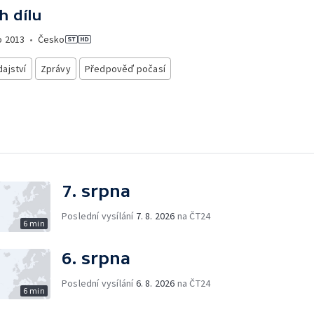
h dílu
o
2013
•
Česko
ajství
Zprávy
Předpověď počasí
7. srpna
Poslední vysílání
7. 8. 2026
na ČT24
6 min
6. srpna
Poslední vysílání
6. 8. 2026
na ČT24
6 min