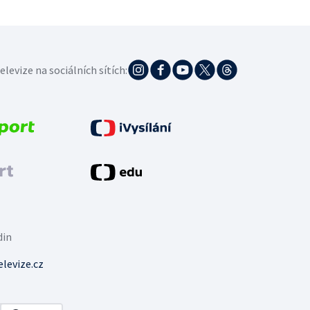
elevize na sociálních sítích:
din
levize.cz