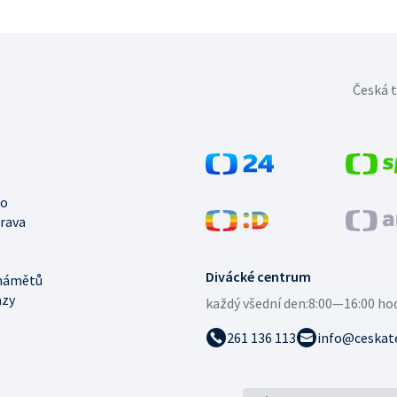
Česká t
no
trava
Divácké centrum
námětů
azy
každý všední den:
8:00—16:00 ho
261 136 113
info@ceskate