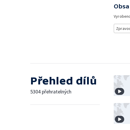
Obsa
Vyroben
Zpravod
Přehled dílů
5304 přehratelných