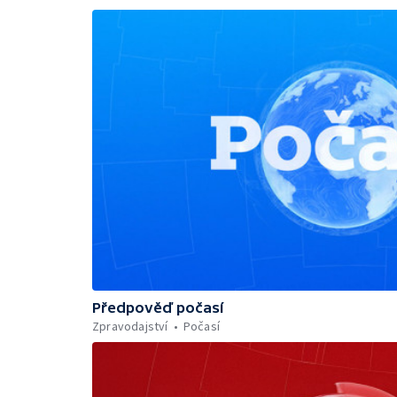
Předpověď počasí
Zpravodajství
Počasí