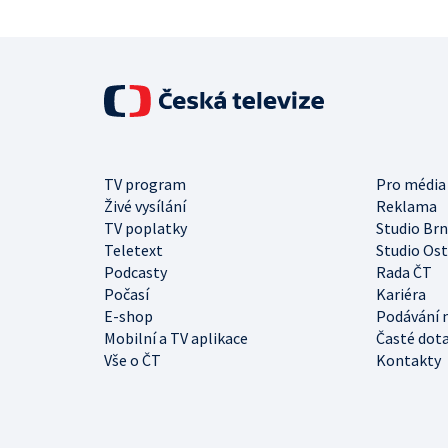
TV program
Pro média
Živé vysílání
Reklama
TV poplatky
Studio Br
Teletext
Studio Os
Podcasty
Rada ČT
Počasí
Kariéra
E-shop
Podávání 
Mobilní a TV aplikace
Časté dot
Vše o ČT
Kontakty