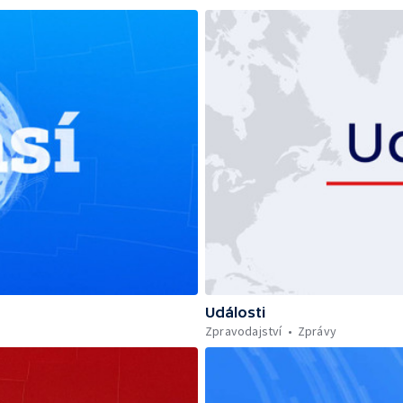
Události
Zpravodajství
Zprávy