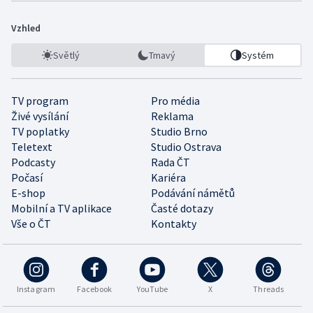
Vzhled
Světlý
Tmavý
Systém
TV program
Pro média
Živé vysílání
Reklama
TV poplatky
Studio Brno
Teletext
Studio Ostrava
Podcasty
Rada ČT
Počasí
Kariéra
E-shop
Podávání námětů
Mobilní a TV aplikace
Časté dotazy
Vše o ČT
Kontakty
Instagram
Facebook
YouTube
X
Threads