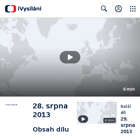
Close
Search
6 min
28. srpna
Další
díl
2013
29.
6 min
srpna
Obsah dílu
2013