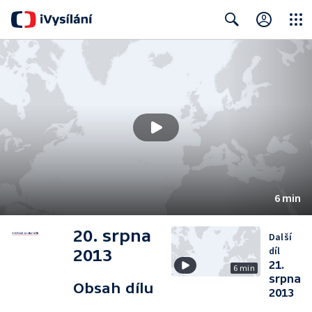
Close
Search
6 min
20. srpna
Další
díl
2013
21.
6 min
srpna
Obsah dílu
2013