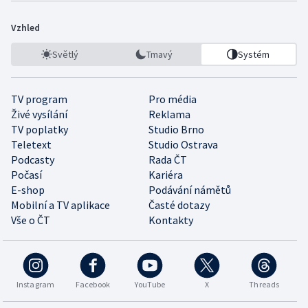
Vzhled
Světlý
Tmavý
Systém
TV program
Pro média
Živé vysílání
Reklama
TV poplatky
Studio Brno
Teletext
Studio Ostrava
Podcasty
Rada ČT
Počasí
Kariéra
E-shop
Podávání námětů
Mobilní a TV aplikace
Časté dotazy
Vše o ČT
Kontakty
Instagram
Facebook
YouTube
X
Threads