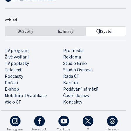
Vzhled
Světlý
Tmavý
Systém
TV program
Pro média
Živé vysílání
Reklama
TV poplatky
Studio Brno
Teletext
Studio Ostrava
Podcasty
Rada ČT
Počasí
Kariéra
E-shop
Podávání námětů
Mobilní a TV aplikace
Časté dotazy
Vše o ČT
Kontakty
Instagram
Facebook
YouTube
X
Threads