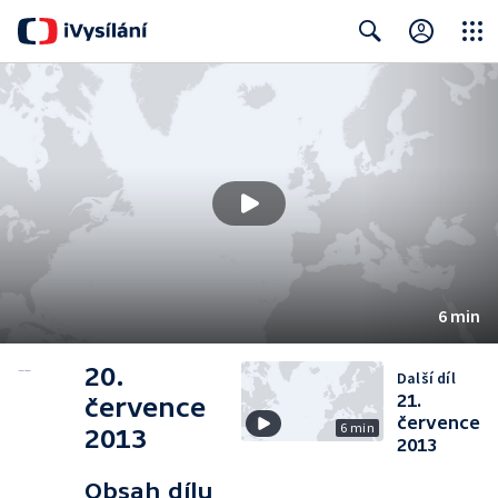
Close
Search
6 min
20.
Další díl
21.
července
července
6 min
2013
2013
Obsah dílu