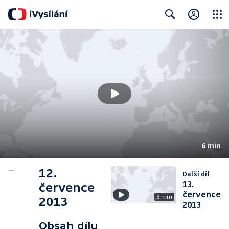
Close
Search
6 min
12.
Další díl
13.
července
července
6 min
2013
2013
Obsah dílu