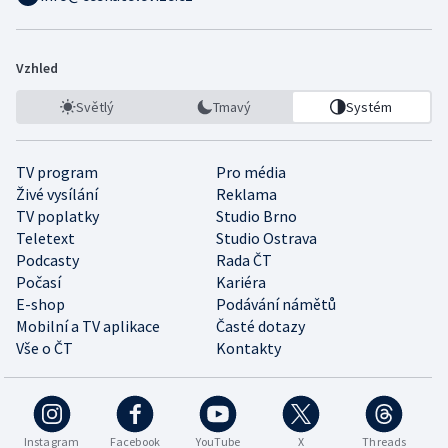
Vzhled
Světlý
Tmavý
Systém
TV program
Pro média
Živé vysílání
Reklama
TV poplatky
Studio Brno
Teletext
Studio Ostrava
Podcasty
Rada ČT
Počasí
Kariéra
E-shop
Podávání námětů
Mobilní a TV aplikace
Časté dotazy
Vše o ČT
Kontakty
Instagram
Facebook
YouTube
X
Threads