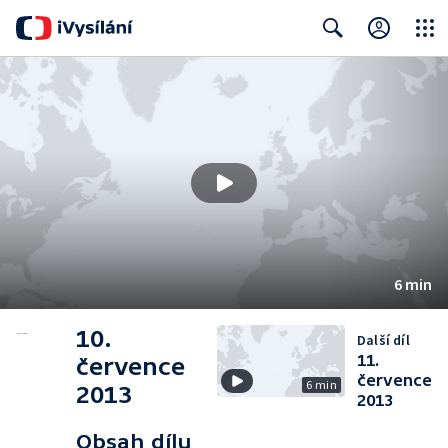
Close
Search
6 min
10.
Další díl
11.
července
července
6 min
2013
2013
Obsah dílu