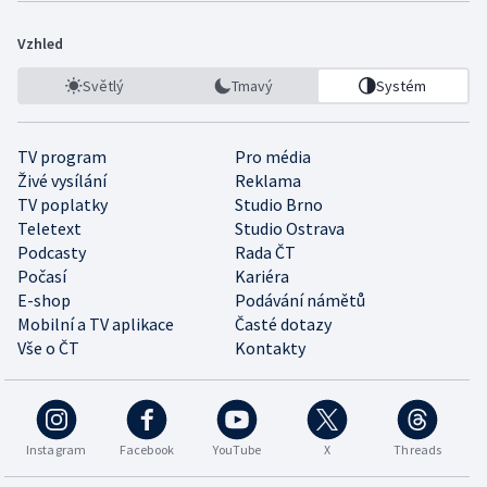
Vzhled
Světlý
Tmavý
Systém
TV program
Pro média
Živé vysílání
Reklama
TV poplatky
Studio Brno
Teletext
Studio Ostrava
Podcasty
Rada ČT
Počasí
Kariéra
E-shop
Podávání námětů
Mobilní a TV aplikace
Časté dotazy
Vše o ČT
Kontakty
Instagram
Facebook
YouTube
X
Threads