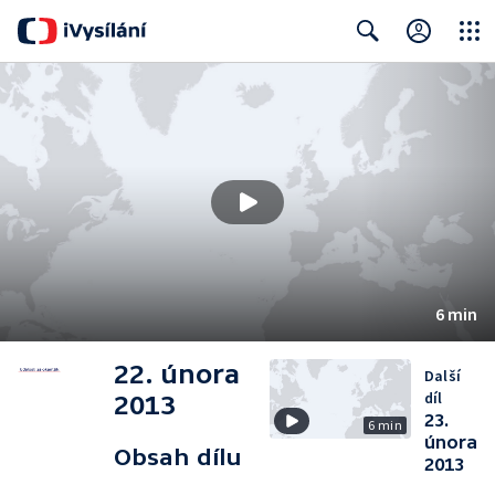
Close
Search
6 min
22. února
Další
díl
2013
23.
6 min
února
Obsah dílu
2013