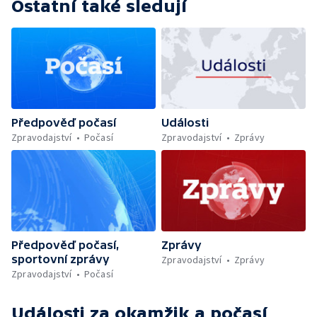
Ostatní také sledují
Předpověď počasí
Události
Zpravodajství
Počasí
Zpravodajství
Zprávy
Předpověď počasí,
Zprávy
sportovní zprávy
Zpravodajství
Zprávy
Zpravodajství
Počasí
Události za okamžik a počasí