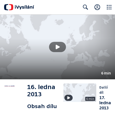
Close
Search
6 min
16. ledna
Další
díl
2013
17.
6 min
ledna
Obsah dílu
2013