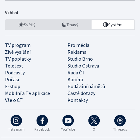
Vzhled
Světlý
Tmavý
Systém
TV program
Pro média
Živé vysílání
Reklama
TV poplatky
Studio Brno
Teletext
Studio Ostrava
Podcasty
Rada ČT
Počasí
Kariéra
E-shop
Podávání námětů
Mobilní a TV aplikace
Časté dotazy
Vše o ČT
Kontakty
Instagram
Facebook
YouTube
X
Threads