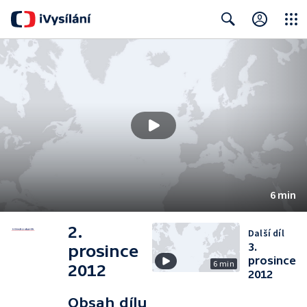
Close
Search
6 min
2.
Další díl
3.
prosince
prosince
6 min
2012
2012
Obsah dílu