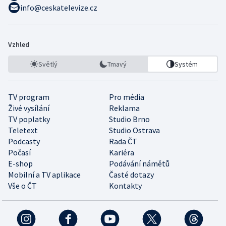
info@ceskatelevize.cz
Vzhled
Světlý
Tmavý
Systém
TV program
Pro média
Živé vysílání
Reklama
TV poplatky
Studio Brno
Teletext
Studio Ostrava
Podcasty
Rada ČT
Počasí
Kariéra
E-shop
Podávání námětů
Mobilní a TV aplikace
Časté dotazy
Vše o ČT
Kontakty