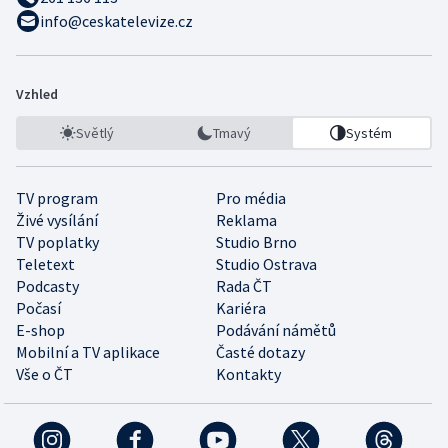
info@ceskatelevize.cz
Vzhled
Světlý
Tmavý
Systém
TV program
Pro média
Živé vysílání
Reklama
TV poplatky
Studio Brno
Teletext
Studio Ostrava
Podcasty
Rada ČT
Počasí
Kariéra
E-shop
Podávání námětů
Mobilní a TV aplikace
Časté dotazy
Vše o ČT
Kontakty