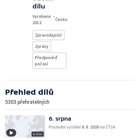
dílu
Vyrobeno
•
Česko
2012
Zpravodajství
Zprávy
Předpověď
počasí
Přehled dílů
5303 přehratelných
6. srpna
Poslední vysílání
6. 8. 2026
na ČT24
6 min