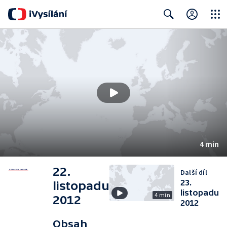
Close
Search
4 min
22.
Další díl
23.
listopadu
listopadu
4 min
2012
2012
Obsah