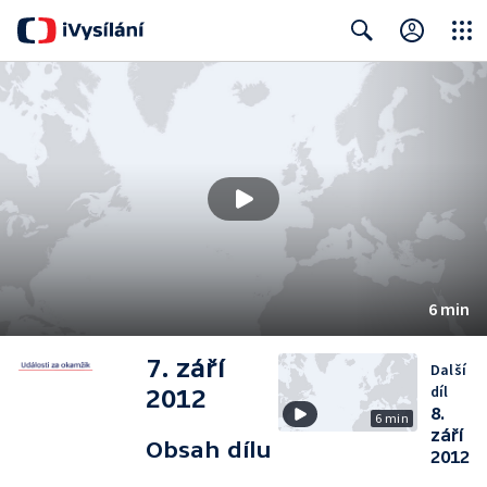
Close
Search
6 min
7. září
Další
díl
2012
8.
6 min
září
Obsah dílu
2012