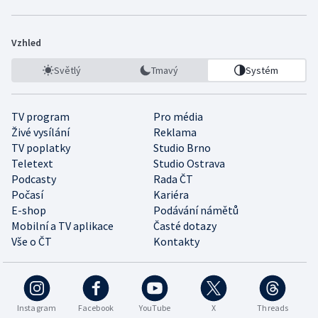
Vzhled
Světlý
Tmavý
Systém
TV program
Pro média
Živé vysílání
Reklama
TV poplatky
Studio Brno
Teletext
Studio Ostrava
Podcasty
Rada ČT
Počasí
Kariéra
E-shop
Podávání námětů
Mobilní a TV aplikace
Časté dotazy
Vše o ČT
Kontakty
Instagram
Facebook
YouTube
X
Threads