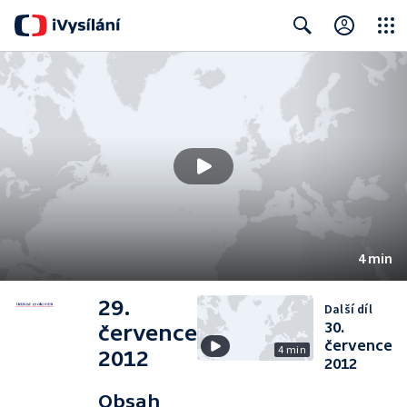
Close
Search
4 min
29.
Další díl
30.
července
července
4 min
2012
2012
Obsah