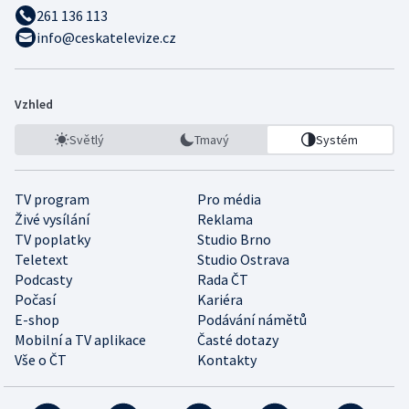
261 136 113
info@ceskatelevize.cz
Vzhled
Světlý
Tmavý
Systém
TV program
Pro média
Živé vysílání
Reklama
TV poplatky
Studio Brno
Teletext
Studio Ostrava
Podcasty
Rada ČT
Počasí
Kariéra
E-shop
Podávání námětů
Mobilní a TV aplikace
Časté dotazy
Vše o ČT
Kontakty