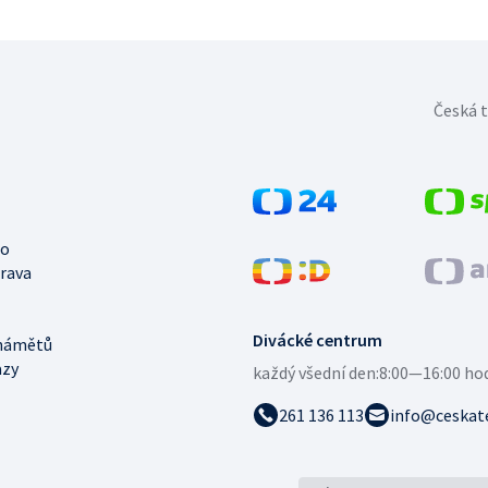
Česká t
no
trava
Divácké centrum
námětů
azy
každý všední den:
8:00—16:00 ho
261 136 113
info@ceskate