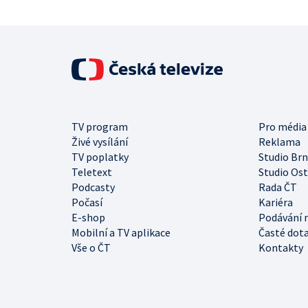
TV program
Pro média
Živé vysílání
Reklama
TV poplatky
Studio Br
Teletext
Studio Os
Podcasty
Rada ČT
Počasí
Kariéra
E-shop
Podávání 
Mobilní a TV aplikace
Časté dot
Vše o ČT
Kontakty