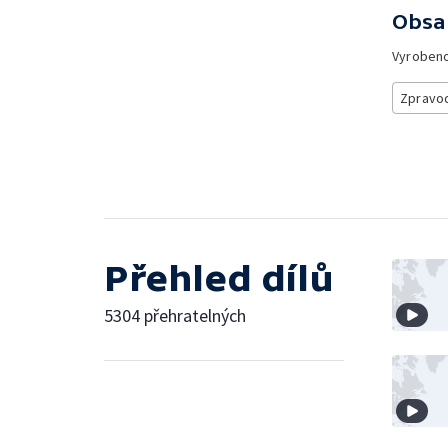
Obsa
Vyroben
Zpravod
Přehled dílů
5304 přehratelných