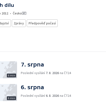
h dílu
o
2012
•
Česko
ajství
Zprávy
Předpověď počasí
7. srpna
Poslední vysílání
7. 8. 2026
na ČT24
6 min
6. srpna
Poslední vysílání
6. 8. 2026
na ČT24
6 min