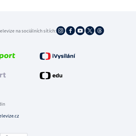
elevize na sociálních sítích:
din
levize.cz