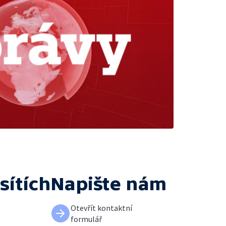
sítích
Napište nám
Otevřít kontaktní
formulář