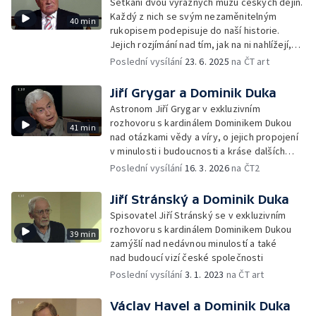
Setkání dvou výrazných mužů českých dějin.
Každý z nich se svým nezaměnitelným
40 min
rukopisem podepisuje do naší historie.
Jejich rozjímání nad tím, jak na ni nahlížejí,
jak vnímají společnost, její minulost
Poslední vysílání
23. 6. 2025
na ČT art
i současnost
Jiří Grygar a Dominik Duka
Astronom Jiří Grygar v exkluzivním
rozhovoru s kardinálem Dominikem Dukou
41 min
nad otázkami vědy a víry, o jejich propojení
v minulosti i budoucnosti a kráse dalších
společných světů
Poslední vysílání
16. 3. 2026
na ČT2
Jiří Stránský a Dominik Duka
Spisovatel Jiří Stránský se v exkluzivním
rozhovoru s kardinálem Dominikem Dukou
39 min
zamýšlí nad nedávnou minulostí a také
nad budoucí vizí české společnosti
Poslední vysílání
3. 1. 2023
na ČT art
Václav Havel a Dominik Duka