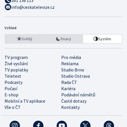
261 136 113
info@ceskatelevize.cz
Vzhled
Světlý
Tmavý
Systém
TV program
Pro média
Živé vysílání
Reklama
TV poplatky
Studio Brno
Teletext
Studio Ostrava
Podcasty
Rada ČT
Počasí
Kariéra
E-shop
Podávání námětů
Mobilní a TV aplikace
Časté dotazy
Vše o ČT
Kontakty