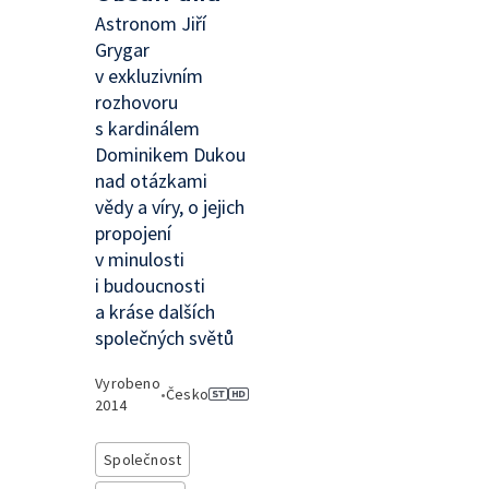
Astronom Jiří
Grygar
v exkluzivním
rozhovoru
s kardinálem
Dominikem Dukou
nad otázkami
vědy a víry, o jejich
propojení
v minulosti
i budoucnosti
a kráse dalších
společných světů
Vyrobeno
•
Česko
2014
Společnost