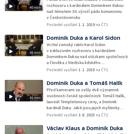
rozhovoru s kardinálem Dominikem Dukou
40 min
nad tématem 30. výročí pádu komunismu
v Československu
Poslední vysílání
1. 1. 2019
na ČT2
Dominik Duka a Karol Sidon
Vrchní zemský rabín Karol Sidon
v exkluzivním rozhovoru s kardinálem
45 min
Dominikem Dukou nad otázkami společnosti
a člověka z hlediska lidského
i náboženského.
Poslední vysílání
1. 1. 2018
na ČT2
Dominik Duka a Tomáš Halík
Před kamerami se sešly dvě významné
osobnosti české společnosti: Tomáš Halík,
41 min
laureát Templetonovy ceny, a Dominik
kardinál Duka. Jaké jsou jejich myšlenky
o naší a světové společnosti? A jakou by
Poslední vysílání
3. 8. 2025
na ČT2
přáli českému občanovi cestu životem?
Václav Klaus a Dominik Duka