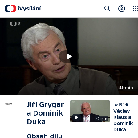
Clos
Search
41 min
Jiří Grygar
Další díl
Václav
a Dominik
Klaus a
40 min
Duka
Dominik
Duka
Obsah dílu