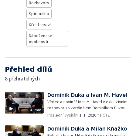
Rozhovory
Spiritualita
Křesťanství
Náboženské
osobnosti
Přehled dílů
8 přehratelných
Dominik Duka a Ivan M. Havel
Vědec a novinář Ivan M. Havel v exkluzivním
rozhovoru s kardinálem Dominikem Dukou
41 min
Poslední vysílání
1. 1. 2020
na ČT2
Dominik Duka a Milan Kňažko
Politik a herec Milan Kňažko v exkluzivním