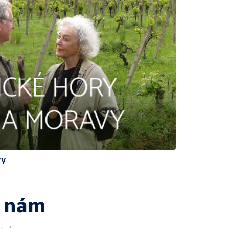
vy
e nám