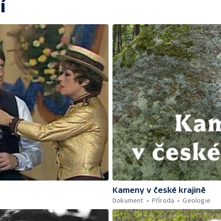
í
Kameny v české krajině
Dokument
Příroda
Geologie