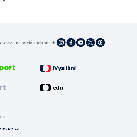
tní
elevize na sociálních sítích:
din
levize.cz