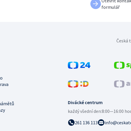
Otevřít kontak
formulář
Česká t
no
trava
Divácké centrum
námětů
azy
každý všední den:
8:00—16:00 ho
261 136 113
info@ceskate