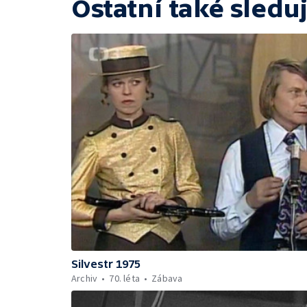
Ostatní také sleduj
Silvestr 1975
Archiv
70. léta
Zábava