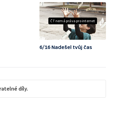
ČT nemá práva pro internet
6/16 Nadešel tvůj čas
telné díly.