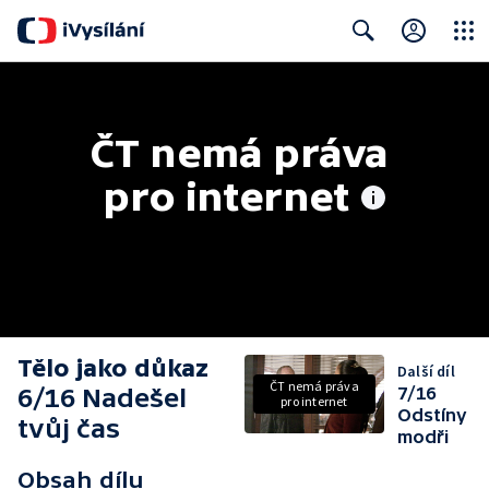
Close
Search
ČT nemá práva 
pro internet
Tělo jako důkaz
Další díl
ČT nemá práva
6/16 Nadešel
7/16
pro internet
Odstíny
tvůj čas
modři
Obsah dílu