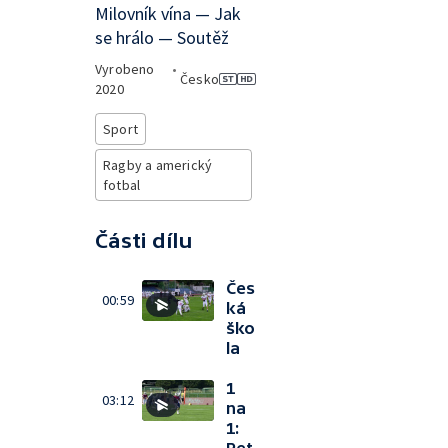
Milovník vína — Jak
se hrálo — Soutěž
Vyrobeno
•
Česko
2020
Sport
Ragby a americký
fotbal
Části dílu
Čes
00:59
ká
ško
la
1
03:12
na
1: