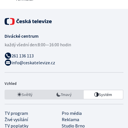
Divácké centrum
každý všední den:
8:00—16:00 hodin
261 136 113
info@ceskatelevize.cz
Vzhled
Světlý
Tmavý
Systém
TV program
Pro média
Živé vysílání
Reklama
TV poplatky
Studio Brno