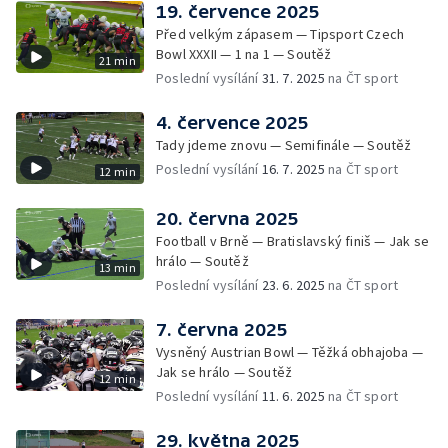
19. července 2025
Před velkým zápasem — Tipsport Czech
Bowl XXXII — 1 na 1 — Soutěž
21 min
Poslední vysílání
31. 7. 2025
na ČT sport
4. července 2025
Tady jdeme znovu — Semifinále — Soutěž
Poslední vysílání
16. 7. 2025
na ČT sport
12 min
20. června 2025
Football v Brně — Bratislavský finiš — Jak se
hrálo — Soutěž
13 min
Poslední vysílání
23. 6. 2025
na ČT sport
7. června 2025
Vysněný Austrian Bowl — Těžká obhajoba —
Jak se hrálo — Soutěž
12 min
Poslední vysílání
11. 6. 2025
na ČT sport
29. května 2025