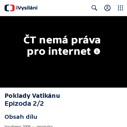
Close
Search
ČT nemá práva 
pro internet
Poklady Vatikánu
Epizoda 2/2
Obsah dílu
Vyrobeno
2009
•
Japonsko