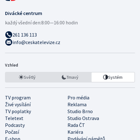
Divácké centrum
každý všední den:
8:00—16:00 hodin
261 136 113
info@ceskatelevize.cz
Vzhled
Světlý
Tmavý
Systém
TV program
Pro média
Živé vysílání
Reklama
TV poplatky
Studio Brno
Teletext
Studio Ostrava
Podcasty
Rada ČT
Počasí
Kariéra
E-shop
Podávání námětů