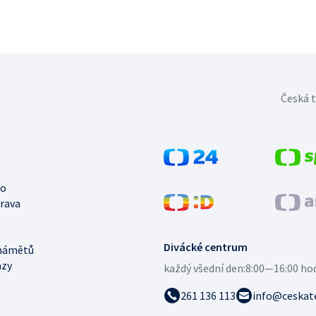
Česká t
no
trava
Divácké centrum
námětů
azy
každý všední den:
8:00—16:00 ho
261 136 113
info@ceskate