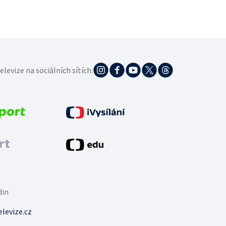
elevize na sociálních sítích:
din
levize.cz