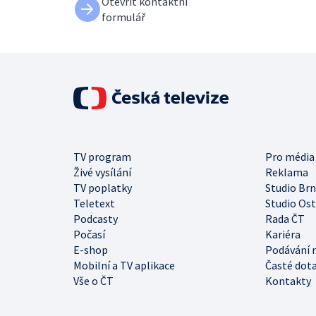
Otevřít kontaktní
formulář
TV program
Pro média
Živé vysílání
Reklama
TV poplatky
Studio Br
Teletext
Studio Os
Podcasty
Rada ČT
Počasí
Kariéra
E-shop
Podávání 
Mobilní a TV aplikace
Časté dot
Vše o ČT
Kontakty