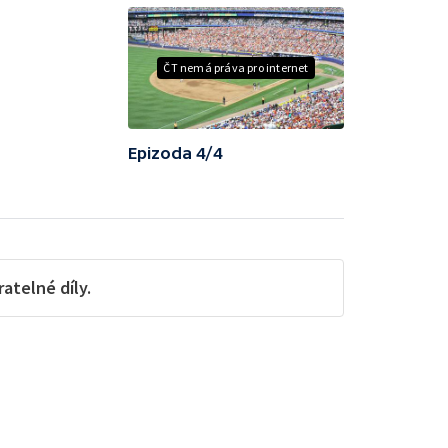
ČT nemá práva pro internet
Epizoda 4/4
telné díly.