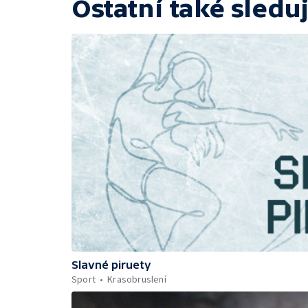
Ostatní také sleduj
Slavné piruety
Sport
Krasobruslení