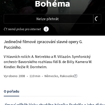
Bohéma
Nelze přehrát
ČT nemá práva pro internet
Jedinečné filmové zpracování slavné opery G.
Pucciniho.
V hlavních rolích: A. Netrebko a R. Villazón. Symfonický
orchestr Bavorského rozhlasu řídí B. de Billy. Kamera W.
Kindler. Režie R. Dornhelm.
Vyrobeno
2008
•
110 min
•
Německo, Rakousko
O pořadu
Jímavý příběh lásky chudého básníka Rudolfa a jeho dívky