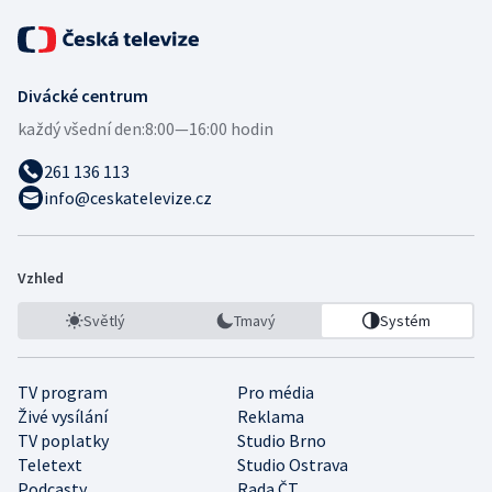
Divácké centrum
každý všední den:
8:00—16:00 hodin
261 136 113
info@ceskatelevize.cz
Vzhled
Světlý
Tmavý
Systém
TV program
Pro média
Živé vysílání
Reklama
TV poplatky
Studio Brno
Teletext
Studio Ostrava
Podcasty
Rada ČT