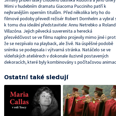
Mimi v hudebním dramatu Giacoma Pucciniho patří k
nejhranějším operním titulům. Před několika lety ho do
filmové podoby převedl režisér Robert Dornhelm a vybral 
k tomu dva ideální představitele: Annu Netrebko a Rolan
Villazóna. Jejich pěvecká suverenita a herecká
přesvědčivost se ve filmu naplno projevily mimo jiné i prot
že se nezpívalo na playback, ale živě. Na úspěšné podobě
snímku se podepsala i výtvarná stránka. Natáčelo se ve
vídeňských ateliérech v dokonale iluzivně postavených
dekoracích, které byly kombinovány s počítačovou animac
Ostatní také sledují