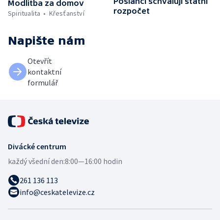
Poslanci schvalují státní
Modlitba za domov
rozpočet
Spiritualita
Křesťanství
Napište nám
Otevřít
kontaktní
formulář
Divácké centrum
každý všední den:
8:00—16:00 hodin
261 136 113
info@ceskatelevize.cz