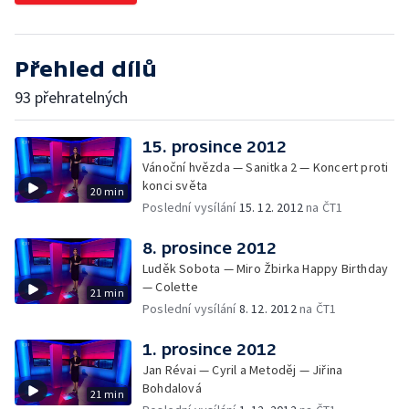
Přehled dílů
93 přehratelných
15. prosince 2012
Vánoční hvězda — Sanitka 2 — Koncert proti
konci světa
20 min
Poslední vysílání
15. 12. 2012
na ČT1
8. prosince 2012
Luděk Sobota — Miro Žbirka Happy Birthday
— Colette
21 min
Poslední vysílání
8. 12. 2012
na ČT1
1. prosince 2012
Jan Révai — Cyril a Metoděj — Jiřina
Bohdalová
21 min