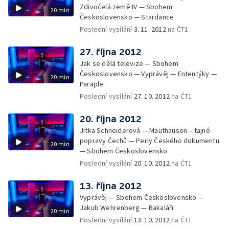
Zdivočelá země IV — Sbohem
20 min
Československo — Stardance
Poslední vysílání
3. 11. 2012
na ČT1
27. října 2012
Jak se dělá televize — Sbohem
Československo — Vyprávěj — Ententýky —
20 min
Paraple
Poslední vysílání
27. 10. 2012
na ČT1
20. října 2012
Jitka Schneiderová — Mauthausen – tajné
popravy Čechů — Perly Českého dokumentu
20 min
— Sbohem Československo
Poslední vysílání
20. 10. 2012
na ČT1
13. října 2012
Vyprávěj — Sbohem Československo —
Jakub Wehrenberg — Bakaláři
20 min
Poslední vysílání
13. 10. 2012
na ČT1