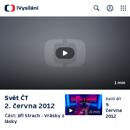
Close
Search
1 min
Svět ČT
Další díl
2. června 2012
9.
června
21 min
Část:
Jiří Strach - Vrásky z
2012
lásky