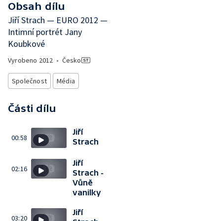
Obsah dílu
Jiří Strach — EURO 2012 —
Intimní portrét Jany
Koubkové
Vyrobeno
2012
•
Česko
Společnost
Média
Části dílu
Jiří
00:58
Strach
Jiří
02:16
Strach -
Vůně
vanilky
Jiří
03:20