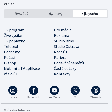
Vzhled
Světlý
Tmavý
Systém
TV program
Pro média
Živé vysílání
Reklama
TV poplatky
Studio Brno
Teletext
Studio Ostrava
Podcasty
Rada ČT
Počasí
Kariéra
E-shop
Podávání námětů
Mobilní a TV aplikace
Časté dotazy
Vše o ČT
Kontakty
Instagram
Facebook
YouTube
X
Threads
© Česká televize