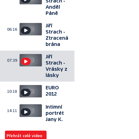
Strach -
Anděl
Páně
Jiří
06:16
Strach -
Ztracená
brána
Jiří
07:39
Strach -
Vrásky z
lásky
EURO
10:18
2012
Intimní
14:11
portrét
Jany K.
Přehrát celé video