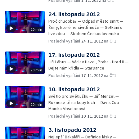
Poslední vysílání
1. 12. 2012
na ČT1
24. listopadu 2012
Proč chudoba? — Odpad město smrt —
Ženy, které nenávidí muže — Setkání s
20 min
hvězdou — Sbohem Československo
Poslední vysílání
24. 11. 2012
na ČT1
17. listopadu 2012
Jiří Lábus — Václav Havel, Praha - Hrad II —
Dejte nám křídla — StarDance
20 min
Poslední vysílání
17. 11. 2012
na ČT1
10. listopadu 2012
Světlo pro Světlušku — Jiří Menzel —
Roznese tě na kopytech — Davis Cup —
20 min
Monika Absolonová
Poslední vysílání
10. 11. 2012
na ČT1
3. listopadu 2012
Nejlepší Bakaláři — Definice lásky —