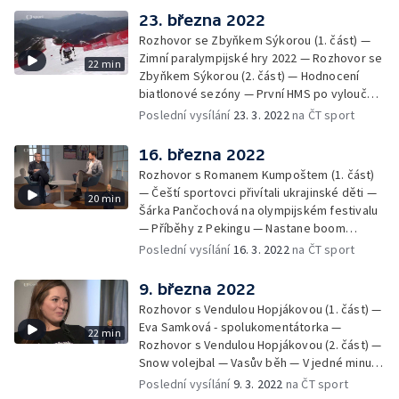
23. března 2022
Rozhovor se Zbyňkem Sýkorou (1. část) —
Zimní paralympijské hry 2022 — Rozhovor se
22 min
Zbyňkem Sýkorou (2. část) — Hodnocení
biatlonové sezóny — První HMS po vyloučení
Rusů a Bělorusů — Olympijské plány Markéty
Poslední vysílání
23. 3. 2022
na ČT sport
Nausch Slukové — V jedné minutě — Příběhy
z Pekingu
16. března 2022
Rozhovor s Romanem Kumpoštem (1. část)
— Čeští sportovci přivítali ukrajinské děti —
20 min
Šárka Pančochová na olympijském festivalu
— Příběhy z Pekingu — Nastane boom
curlingu v Česku? — V jedné minutě
Poslední vysílání
16. 3. 2022
na ČT sport
9. března 2022
Rozhovor s Vendulou Hopjákovou (1. část) —
Eva Samková - spolukomentátorka —
22 min
Rozhovor s Vendulou Hopjákovou (2. část) —
Snow volejbal — Vasův běh — V jedné minutě
— Július Torma - 100 let od narození —
Poslední vysílání
9. 3. 2022
na ČT sport
Paralympiáda