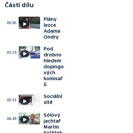
Části dílu
Plány
00:45
lezce
Adama
Ondry
Pod
03:19
drobno
hledem
dopingo
vých
komisař
ů
Sociální
05:33
sítě
Sólový
06:49
jachtař
Martin
Koláček