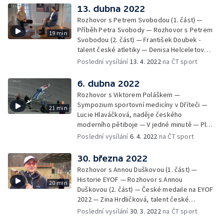
13. dubna 2022
Rozhovor s Petrem Svobodou (1. část) —
Příběh Petra Svobody — Rozhovor s Petrem
19 min
Svobodou (2. část) — František Doubek -
talent české atletiky — Denisa Helceletová -
halová mistryně Evropy 2011 — David
Poslední vysílání
13. 4. 2022
na ČT sport
Kostelecký a Jiří Lipták - sportovní střelba —
V jedné minutě
6. dubna 2022
Rozhovor s Viktorem Poláškem —
Sympozium sportovní medicíny v Dříteči —
21 min
Lucie Hlaváčková, naděje českého
moderního pětiboje — V jedné minutě — Ples
českého klubu olympioniků — MČR
Poslední vysílání
6. 4. 2022
na ČT sport
sportovních novinářů - obří slalom — Sociální
sítě
30. března 2022
Rozhovor s Annou Duškovou (1. část) —
Historie EYOF — Rozhovor s Annou
20 min
Duškovou (2. část) — České medaile na EYOF
2022 — Zina Hrdličková, talent české
sportovní střelby — Život s cukrovkou — V
Poslední vysílání
30. 3. 2022
na ČT sport
jedné minutě — Příběhy z Pekingu