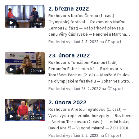
2. března 2022
Rozhovor s Naďou Černou (1. část) —
Olympijský festival — Rozhovor s Naďou
19 min
Černou (2. část) — Kašpárková převzala
cenu Věry Čáslavské — Fenomén Martina
Sáblíková — V jedné minutě — Lindsey
Poslední vysílání
2. 3. 2022
na ČT sport
Jacobellisová — Kniha "Peking 2022"
23. února 2022
Rozhovor s Tomášem Pacinou (1. díl) —
Fenomén Ester Ledecká — Rozhovor s
20 min
Tomášem Pacinou (2. díl) — Manželé Paulovi
na olympijském festivalu — Johannes Strolz
— V jedné minutě — Thomas Bach ocenil
Poslední vysílání
23. 2. 2022
na ČT sport
čínské organizátory
2. února 2022
Rozhovor s Anetou Tejralovou (1. část) —
Vývoj výstroje ledního hokejisty — Rozhovor
20 min
s Anetou Tejralovou (2. část) — Lední hokej —
David Krejčí — V jedné minutě — ZOH 2018
Pchjongčchang
Poslední vysílání
2. 2. 2022
na ČT sport