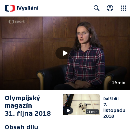
Close
Search
19 min
Olympijský
Další díl
magazín
7.
listopadu
31. října 2018
21 min
2018
Obsah dílu