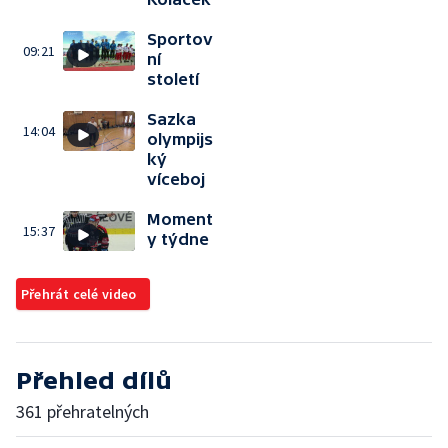
Sportov
09:21
ní
století
Sazka
14:04
olympijs
ký
víceboj
Moment
15:37
y týdne
Přehrát celé video
Přehled dílů
361 přehratelných