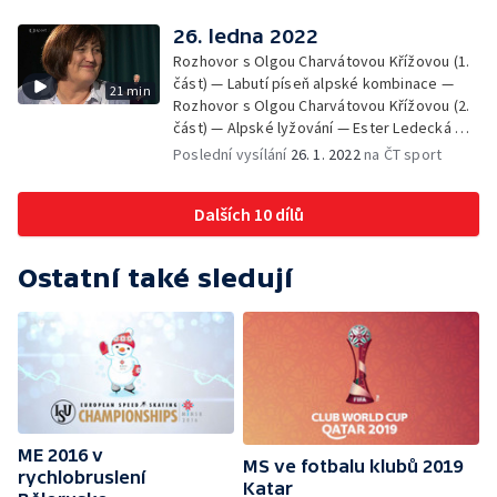
26. ledna 2022
Rozhovor s Olgou Charvátovou Křížovou (1.
část) — Labutí píseň alpské kombinace —
21 min
Rozhovor s Olgou Charvátovou Křížovou (2.
část) — Alpské lyžování — Ester Ledecká — V
jedné minutě — ZOH 2014
Poslední vysílání
26. 1. 2022
na ČT sport
Dalších 10 dílů
Ostatní také sledují
ME 2016 v
MS ve fotbalu klubů 2019
rychlobruslení
Katar