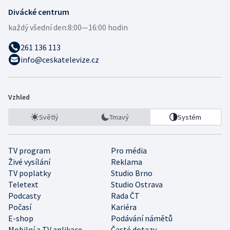
Divácké centrum
každý všední den:
8:00—16:00 hodin
261 136 113
info@ceskatelevize.cz
Vzhled
Světlý
Tmavý
Systém
TV program
Pro média
Živé vysílání
Reklama
TV poplatky
Studio Brno
Teletext
Studio Ostrava
Podcasty
Rada ČT
Počasí
Kariéra
E-shop
Podávání námětů
Mobilní a TV aplikace
Časté dotazy